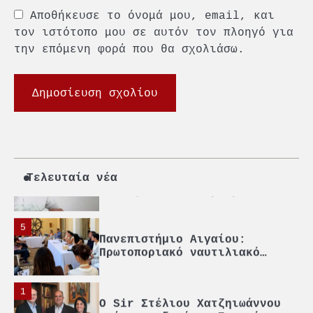
2
Αποθήκευσε το όνομά μου, email, και
PCT: Διπλή διάκριση για την
υπεύθυνη ανάπτυξη και τη
τον ιστότοπο μου σε αυτόν τον πλοηγό για
βιώσιμη επιχειρηματικότητα
την επόμενη φορά που θα σχολιάσω.
3
Γ. Ξηραδάκης: Η ευρωπαϊκή
στρατηγική αυτονομία περνά
μέσα από τη ναυτιλία
4
Ένωση Πλοιοκτητών Ρυμουλκών:
«Η ασφάλεια δεν μπορεί να
αποτελεί αντικείμενο
Τελευταία νέα
πολιτικών συμβιβασμών»
5
Πανεπιστήμιο Αιγαίου:
Πρωτοποριακό ναυτιλιακό
strategic debate
1
O Sir Στέλιου Χατζηιωάννου
επίτημος δημότης Σπετσών