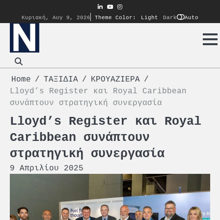
Skip
linkedin
youtube
instagram
to
Auto
Κυριακή, Αυγ 9, 2026
Theme Color:
Light
Dark
content
Home
ΤΑΞΙΔΙΑ
ΚΡΟΥΑΖΙΕΡΑ
Lloyd’s Register και Royal Caribbean
συνάπτουν στρατηγική συνεργασία
Lloyd’s Register και Royal
Caribbean συνάπτουν
στρατηγική συνεργασία
9 Απριλίου 2025