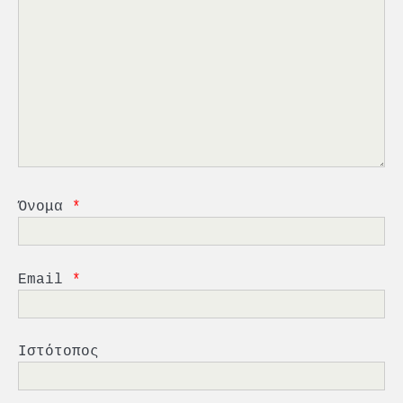
2
PCT: Διπλή διάκριση για την
υπεύθυνη ανάπτυξη και τη
βιώσιμη επιχειρηματικότητα
3
Γ. Ξηραδάκης: Η ευρωπαϊκή
στρατηγική αυτονομία περνά
μέσα από τη ναυτιλία
4
Ένωση Πλοιοκτητών Ρυμουλκών:
«Η ασφάλεια δεν μπορεί να
Όνομα
*
αποτελεί αντικείμενο
πολιτικών συμβιβασμών»
5
Πανεπιστήμιο Αιγαίου:
Πρωτοποριακό ναυτιλιακό
Email
*
strategic debate
1
O Sir Στέλιου Χατζηιωάννου
Ιστότοπος
επίτημος δημότης Σπετσών