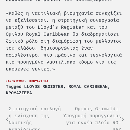
«Καθώς η ναυτιλιακή βιομηχανία συνεχίζει
να εξελίσσεται, η στρατηγική συνεργασία
μεταξύ του Lloyd’s Register και του
Ομίλου Royal Caribbean θα διαδραματίσει
ζωτικό ρόλο στη διαμόρφωση του μέλλοντος
του κλάδου, δημιουργώντας έναν
ασφαλέστερο, πιο πράσινο και τεχνολογικά
πιο προηγμένο ναυτιλιακό κόσμο για τις
επόμενες γενιές.»
ΚΑΝΟΝΙΣΜΟΙ
ΚΡΟΥΑΖΙΕΡΑ
Tagged
LLOYDS REGISTER
,
ROYAL CARIBBEAN
,
ΚΡΟΥΑΖΙΕΡΑ
Πλοήγηση
Στρατηγική επιλογή
Όμιλος Grimaldi:
η ενίσχυση της
Υπογραφή παραγγελίας
άρθρων
Ναυτικής
για εννέα πλοία RO-
Εκπαίδευσης
PAX