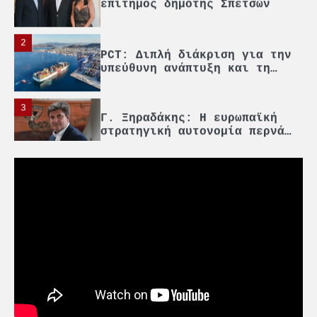
2
PCT: Διπλή διάκριση για την
υπεύθυνη ανάπτυξη και τη
βιώσιμη επιχειρηματικότητα
3
Γ. Ξηραδάκης: Η ευρωπαϊκή
στρατηγική αυτονομία περνά
μέσα από τη ναυτιλία
4
Ένωση Πλοιοκτητών Ρυμουλκών:
«Η ασφάλεια δεν μπορεί να
αποτελεί αντικείμενο
πολιτικών συμβιβασμών»
5
Πανεπιστήμιο Αιγαίου:
Πρωτοποριακό ναυτιλιακό
strategic debate