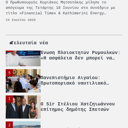
Ο Πρωθυπουργός Κυριάκος Μητσοτάκης μίλησε το
PCT: Διπλή διάκριση για την
απόγευμα της Τετάρτης 18 Ιουνίου στο συνέδριο με
υπεύθυνη ανάπτυξη και τη
τίτλο «Financial Times & Kathimerini Energy…
βιώσιμη επιχειρηματικότητα
24 Ιουνίου 2025
3
Γ. Ξηραδάκης: Η ευρωπαϊκή
στρατηγική αυτονομία περνά
μέσα από τη ναυτιλία
Τελευταία νέα
4
Ένωση Πλοιοκτητών Ρυμουλκών:
«Η ασφάλεια δεν μπορεί να
αποτελεί αντικείμενο
πολιτικών συμβιβασμών»
5
Πανεπιστήμιο Αιγαίου:
Πρωτοποριακό ναυτιλιακό
strategic debate
1
O Sir Στέλιου Χατζηιωάννου
επίτημος δημότης Σπετσών
2