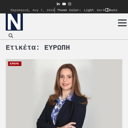
Skip
linkedin
youtube
instagram
to
Auto
Παρασκευή, Αυγ 7, 2026
Theme Color:
Light
Dark
content
Ετικέτα:
ΕΥΡΩΠΗ
ΑΡΘΡΑ