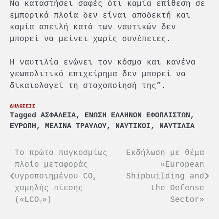
Να καταστήσει σαφές ότι καμία επίθεση σε
εμπορικά πλοία δεν είναι αποδεκτή και
καμία απειλή κατά των ναυτικών δεν
μπορεί να μείνει χωρίς συνέπειες.
Η ναυτιλία ενώνει τον κόσμο και κανένα
γεωπολιτικό επιχείρημα δεν μπορεί να
δικαιολογεί τη στοχοποίησή της”.
ΔΗΛΩΣΕΙΣ
Tagged
ΑΣΦΑΛΕΙΑ
,
ΕΝΩΣΗ ΕΛΛΗΝΩΝ ΕΦΟΠΛΙΣΤΩΝ
,
ΕΥΡΩΠΗ
,
ΜΕΛΙΝΑ ΤΡΑΥΛΟΥ
,
ΝΑΥΤΙΚΟΙ
,
ΝΑΥΤΙΛΙΑ
Πλοήγηση
Tο πρώτο παγκοσμίως
Εκδήλωση με θέμα
πλοίο μεταφοράς
«European
άρθρων
υγροποιημένου CO₂
Shipbuilding and
χαμηλής πίεσης
the Defense
(«LCO₂»)
Sector»