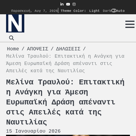
Skip
linkedin
youtube
instagram
to
Auto
Παρασκευή, Αυγ 7, 2026
Theme Color:
Light
Dark
content
Home
ΑΠΟΨΕΙΣ
ΔΗΛΩΣΕΙΣ
Μελίνα Τραυλού: Επιτακτική η Ανάγκη για
Άμεση Ευρωπαϊκή Δράση απέναντι στις
Απειλές κατά της Ναυτιλίας
Μελίνα Τραυλού: Επιτακτική
η Ανάγκη για Άμεση
Ευρωπαϊκή Δράση απέναντι
στις Απειλές κατά της
Ναυτιλίας
15 Ιανουαρίου 2026