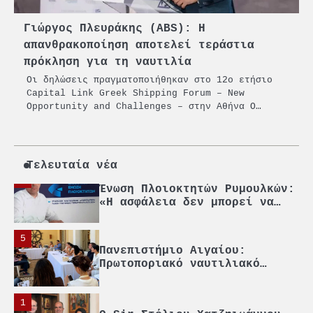
O Sir Στέλιου Χατζηιωάννου
επίτημος δημότης Σπετσών
Γιώργος Πλευράκης (ABS): Η
απανθρακοποίηση αποτελεί τεράστια
2
πρόκληση για τη ναυτιλία
PCT: Διπλή διάκριση για την
Οι δηλώσεις πραγματοποιήθηκαν στο 12ο ετήσιο
υπεύθυνη ανάπτυξη και τη
Capital Link Greek Shipping Forum – New
βιώσιμη επιχειρηματικότητα
Opportunity and Challenges – στην Αθήνα O…
3
Γ. Ξηραδάκης: Η ευρωπαϊκή
στρατηγική αυτονομία περνά
μέσα από τη ναυτιλία
Τελευταία νέα
4
Ένωση Πλοιοκτητών Ρυμουλκών:
«Η ασφάλεια δεν μπορεί να
αποτελεί αντικείμενο
πολιτικών συμβιβασμών»
5
Πανεπιστήμιο Αιγαίου:
Πρωτοποριακό ναυτιλιακό
strategic debate
1