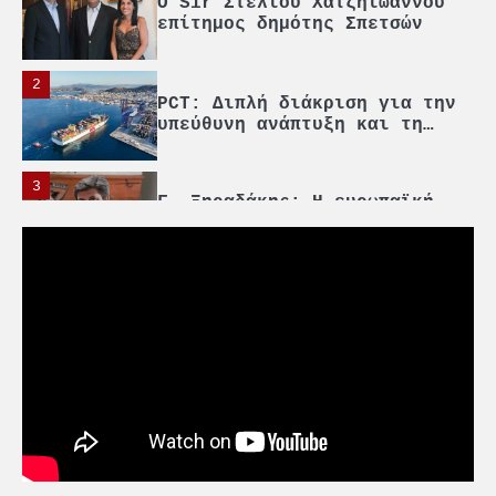
O Sir Στέλιου Χατζηιωάννου
επίτημος δημότης Σπετσών
2
PCT: Διπλή διάκριση για την
υπεύθυνη ανάπτυξη και τη
βιώσιμη επιχειρηματικότητα
3
Γ. Ξηραδάκης: Η ευρωπαϊκή
στρατηγική αυτονομία περνά
μέσα από τη ναυτιλία
4
Ένωση Πλοιοκτητών Ρυμουλκών:
«Η ασφάλεια δεν μπορεί να
αποτελεί αντικείμενο
πολιτικών συμβιβασμών»
5
Πανεπιστήμιο Αιγαίου:
Πρωτοποριακό ναυτιλιακό
strategic debate