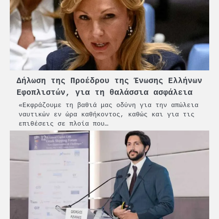
2
PCT: Διπλή διάκριση για την
υπεύθυνη ανάπτυξη και τη
βιώσιμη επιχειρηματικότητα
Δήλωση της Προέδρου της Ένωσης Ελλήνων
3
Γ. Ξηραδάκης: Η ευρωπαϊκή
Εφοπλιστών, για τη θαλάσσια ασφάλεια
στρατηγική αυτονομία περνά
«Εκφράζουμε τη βαθιά μας οδύνη για την απώλεια
μέσα από τη ναυτιλία
ναυτικών εν ώρα καθήκοντος, καθώς και για τις
επιθέσεις σε πλοία που…
4
Ένωση Πλοιοκτητών Ρυμουλκών:
«Η ασφάλεια δεν μπορεί να
αποτελεί αντικείμενο
πολιτικών συμβιβασμών»
5
Πανεπιστήμιο Αιγαίου:
Πρωτοποριακό ναυτιλιακό
strategic debate
1