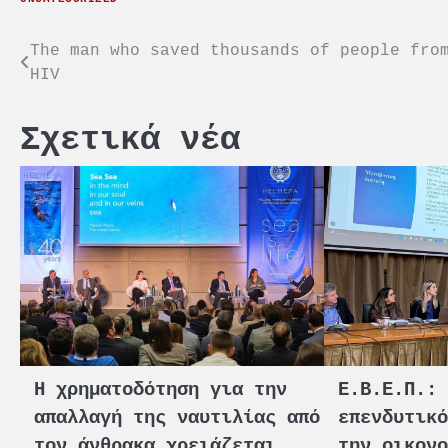
Πλοήγηση
The man who saved thousands of people fro
HIV
άρθρων
Σχετικά νέα
Η χρηματοδότηση για την
Ε.Β.Ε.Π.:
απαλλαγή της ναυτιλίας από
επενδυτικ
τον άνθρακα χρειάζεται
την οικον