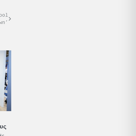
ool
wn’
υς
ές