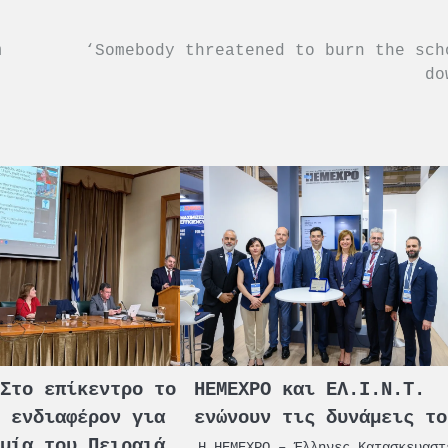
m
‘Somebody threatened to burn the sch
do
 Στο επίκεντρο το
HEMEXPO και ΕΛ.Ι.Ν.Τ.
ό ενδιαφέρον για
ενώνουν τις δυνάμεις το
ομία του Πειραιά
Η HEMEXPO – Έλληνες Κατασκευαστ