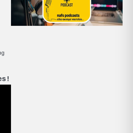
ng
es!