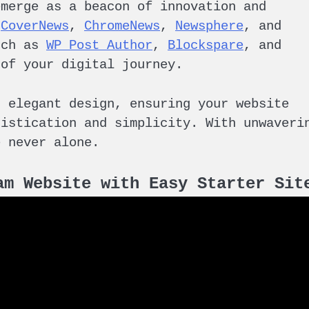
emerge as a beacon of innovation and
e
CoverNews
,
ChromeNews
,
Newsphere
, and
uch as
WP Post Author
,
Blockspare
, and
 of your digital journey.
d elegant design, ensuring your website
histication and simplicity. With unwaveri
e never alone.
am Website with Easy Starter Sit