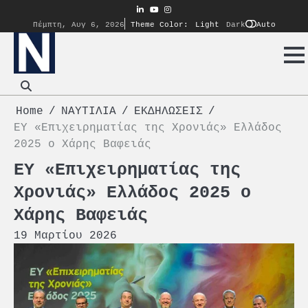
Skip
linkedin
youtube
instagram
to
Auto
Πέμπτη, Αυγ 6, 2026
Theme Color:
Light
Dark
content
Home
ΝΑΥΤΙΛΙΑ
ΕΚΔΗΛΩΣΕΙΣ
ΕΥ «Επιχειρηματίας της Χρονιάς» Ελλάδος
2025 ο Χάρης Βαφειάς
ΕΥ «Επιχειρηματίας της
Χρονιάς» Ελλάδος 2025 ο
Χάρης Βαφειάς
19 Μαρτίου 2026