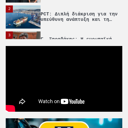
2
PCT: Διπλή διάκριση για την
υπεύθυνη ανάπτυξη και τη
βιώσιμη επιχειρηματικότητα
3
Γ. Ξηραδάκης: Η ευρωπαϊκή
στρατηγική αυτονομία περνά
μέσα από τη ναυτιλία
4
Ένωση Πλοιοκτητών Ρυμουλκών:
«Η ασφάλεια δεν μπορεί να
αποτελεί αντικείμενο
πολιτικών συμβιβασμών»
5
Πανεπιστήμιο Αιγαίου:
Πρωτοποριακό ναυτιλιακό
strategic debate