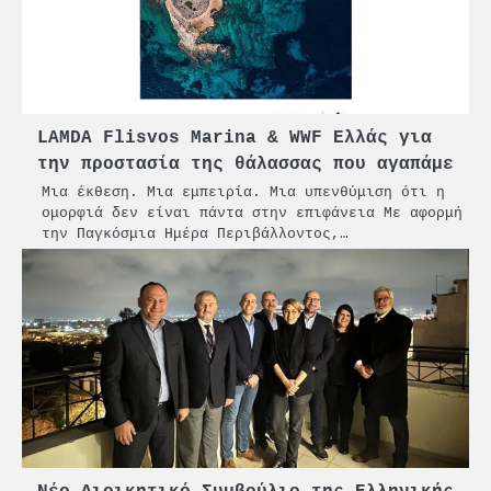
2
PCT: Διπλή διάκριση για την
υπεύθυνη ανάπτυξη και τη
βιώσιμη επιχειρηματικότητα
LAMDA Flisvos Marina & WWF Ελλάς για
3
Γ. Ξηραδάκης: Η ευρωπαϊκή
την προστασία της θάλασσας που αγαπάμε
στρατηγική αυτονομία περνά
Μια έκθεση. Μια εμπειρία. Μια υπενθύμιση ότι η
μέσα από τη ναυτιλία
ομορφιά δεν είναι πάντα στην επιφάνεια Με αφορμή
την Παγκόσμια Ημέρα Περιβάλλοντος,…
4
Ένωση Πλοιοκτητών Ρυμουλκών:
«Η ασφάλεια δεν μπορεί να
αποτελεί αντικείμενο
πολιτικών συμβιβασμών»
5
Πανεπιστήμιο Αιγαίου:
Πρωτοποριακό ναυτιλιακό
strategic debate
1
O Sir Στέλιου Χατζηιωάννου
επίτημος δημότης Σπετσών