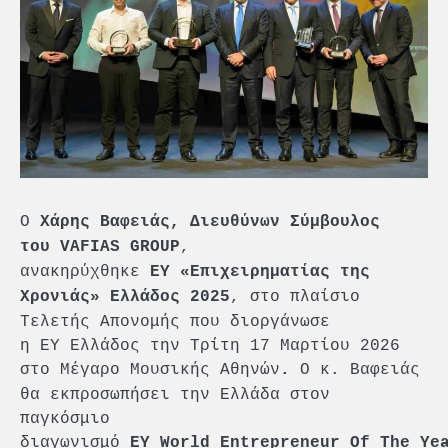
Ο
Χάρης Βαφειάς, Διευθύνων Σύμβουλος
,
του
VAFIAS
GROUP
ανακηρύχθηκε
ΕΥ
«Επιχειρηματίας της
, στο πλαίσιο
Χρονιάς» Ελλάδος 2025
Τελετής Απονομής που διοργάνωσε
η EY Ελλάδος την Τρίτη 17 Μαρτίου 2026
στο Μέγαρο Μουσικής Αθηνών
Ο κ. Βαφειάς
.
θα εκπροσωπήσει την Ελλάδα στον
παγκόσμιο
διαγωνισμό
EY
World
Entrepreneur
Of
The
Ye