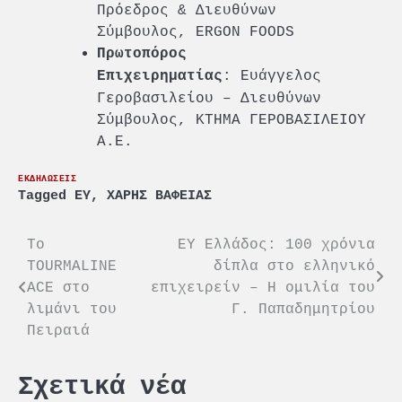
Πρόεδρος & Διευθύνων
Σύμβουλος, ERGON FOODS
Πρωτοπόρος
: Ευάγγελος
Επιχειρηματίας
Γεροβασιλείου – Διευθύνων
Σύμβουλος, ΚΤΗΜΑ ΓΕΡΟΒΑΣΙΛΕΙΟΥ
Α.Ε.
ΕΚΔΗΛΩΣΕΙΣ
Tagged
EY
,
ΧΑΡΗΣ ΒΑΦΕΙΑΣ
Πλοήγηση
To
EY Ελλάδος: 100 χρόνια
TOURMALINE
δίπλα στο ελληνικό
άρθρων
ACE στο
επιχειρείν – Η ομιλία του
λιμάνι του
Γ. Παπαδημητρίου
Πειραιά
Σχετικά νέα