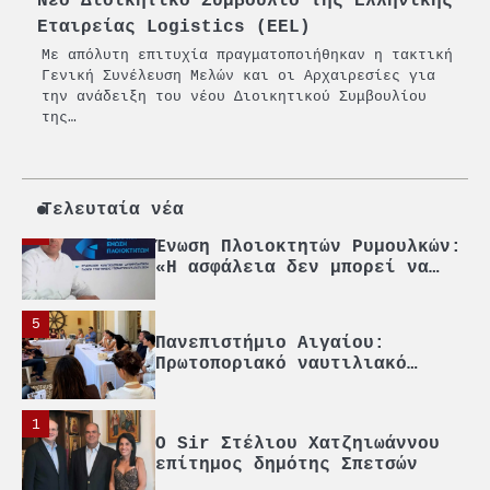
Νέο Διοικητικό Συμβούλιο της Ελληνικής
Εταιρείας Logistics (EEL)
2
Με απόλυτη επιτυχία πραγματοποιήθηκαν η τακτική
PCT: Διπλή διάκριση για την
Γενική Συνέλευση Μελών και οι Αρχαιρεσίες για
υπεύθυνη ανάπτυξη και τη
την ανάδειξη του νέου Διοικητικού Συμβουλίου
βιώσιμη επιχειρηματικότητα
της…
3
Γ. Ξηραδάκης: Η ευρωπαϊκή
στρατηγική αυτονομία περνά
μέσα από τη ναυτιλία
Τελευταία νέα
4
Ένωση Πλοιοκτητών Ρυμουλκών:
«Η ασφάλεια δεν μπορεί να
αποτελεί αντικείμενο
πολιτικών συμβιβασμών»
5
Πανεπιστήμιο Αιγαίου:
Πρωτοποριακό ναυτιλιακό
strategic debate
1
O Sir Στέλιου Χατζηιωάννου
επίτημος δημότης Σπετσών