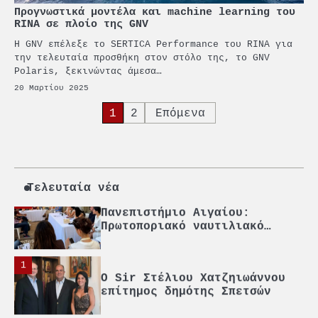
2
Προγνωστικά μοντέλα και machine learning του
PCT: Διπλή διάκριση για την
RINA σε πλοίο της GNV
υπεύθυνη ανάπτυξη και τη
Η GNV επέλεξε το SERTICA Performance του RINA για
βιώσιμη επιχειρηματικότητα
την τελευταία προσθήκη στον στόλο της, το GNV
Polaris, ξεκινώντας άμεσα…
3
Γ. Ξηραδάκης: Η ευρωπαϊκή
20 Μαρτίου 2025
στρατηγική αυτονομία περνά
Σελιδοποίηση
1
2
Επόμενα
μέσα από τη ναυτιλία
άρθρων
4
Ένωση Πλοιοκτητών Ρυμουλκών:
«Η ασφάλεια δεν μπορεί να
αποτελεί αντικείμενο
πολιτικών συμβιβασμών»
Τελευταία νέα
5
Πανεπιστήμιο Αιγαίου:
Πρωτοποριακό ναυτιλιακό
strategic debate
1
O Sir Στέλιου Χατζηιωάννου
επίτημος δημότης Σπετσών