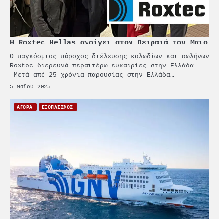
2
PCT: Διπλή διάκριση για την
υπεύθυνη ανάπτυξη και τη
βιώσιμη επιχειρηματικότητα
Η Roxtec Hellas ανοίγει στον Πειραιά τον Μάιο
3
Ο παγκόσμιος πάροχος διέλευσης καλωδίων και σωλήνων
Γ. Ξηραδάκης: Η ευρωπαϊκή
Roxtec διερευνά περαιτέρω ευκαιρίες στην Ελλάδα
στρατηγική αυτονομία περνά
Μετά από 25 χρόνια παρουσίας στην Ελλάδα…
μέσα από τη ναυτιλία
5 Μαΐου 2025
4
Ένωση Πλοιοκτητών Ρυμουλκών:
ΑΓΟΡΑ
ΕΞΟΠΛΙΣΜΟΣ
«Η ασφάλεια δεν μπορεί να
αποτελεί αντικείμενο
πολιτικών συμβιβασμών»
5
Πανεπιστήμιο Αιγαίου:
Πρωτοποριακό ναυτιλιακό
strategic debate
1
O Sir Στέλιου Χατζηιωάννου
επίτημος δημότης Σπετσών