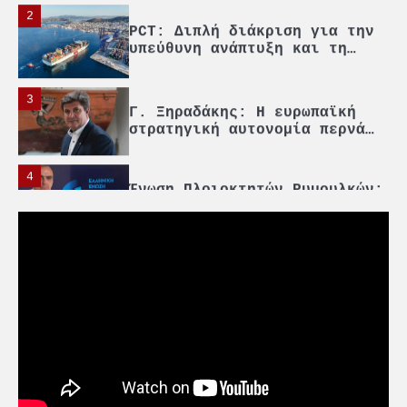
2
PCT: Διπλή διάκριση για την
υπεύθυνη ανάπτυξη και τη
βιώσιμη επιχειρηματικότητα
3
Γ. Ξηραδάκης: Η ευρωπαϊκή
στρατηγική αυτονομία περνά
μέσα από τη ναυτιλία
4
Ένωση Πλοιοκτητών Ρυμουλκών:
«Η ασφάλεια δεν μπορεί να
αποτελεί αντικείμενο
πολιτικών συμβιβασμών»
5
Πανεπιστήμιο Αιγαίου:
Πρωτοποριακό ναυτιλιακό
strategic debate