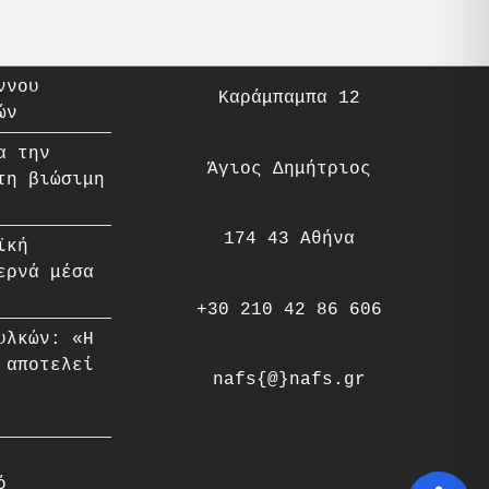
ννου
Καράμπαμπα 12
ών
α την
Άγιος Δημήτριος
τη βιώσιμη
174 43 Αθήνα
ϊκή
ερνά μέσα
+30 210 42 86 606
υλκών: «Η
 αποτελεί
nafs{@}nafs.gr
ό