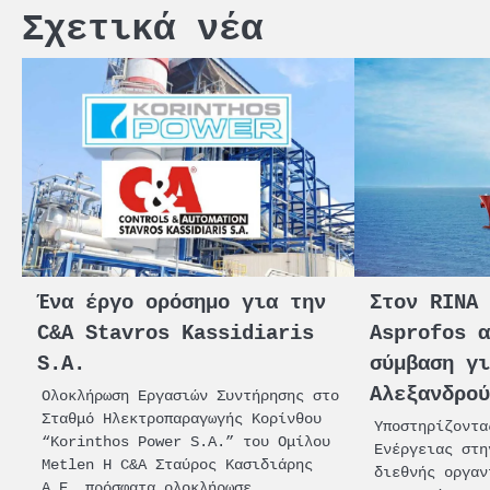
Σχετικά νέα
Ένα έργο ορόσημο για την
Στον RINA
C&A Stavros Kassidiaris
Αsprofos 
S.A.
σύμβαση γ
Αλεξανδρο
Ολοκλήρωση Εργασιών Συντήρησης στο
Σταθμό Ηλεκτροπαραγωγής Κορίνθου
Υποστηρίζοντα
“Korinthos Power S.A.” του Ομίλου
Ενέργειας στη
Metlen Η C&A Σταύρος Κασιδιάρης
διεθνής οργαν
Α.Ε. πρόσφατα ολοκλήρωσε…