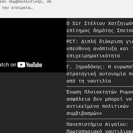
και συμβουλευτικής, σε
 την εταιρεία…
O Sir Στέλιου Χατζηιωά
επίτημος δημότης Σπετσ
PCT: Διπλή διάκριση γι
υπεύθυνη ανάπτυξη και 
επιχειρηματικότητα
Γ. Ξηραδάκης: Η ευρωπα
στρατηγική αυτονομία π
από τη ναυτιλία
Ένωση Πλοιοκτητών Ρυμο
ασφάλεια δεν μπορεί να
αντικείμενο πολιτικών
συμβιβασμών»
Πανεπιστήμιο Αιγαίου:
Πρωτοποριακό ναυτιλιακ