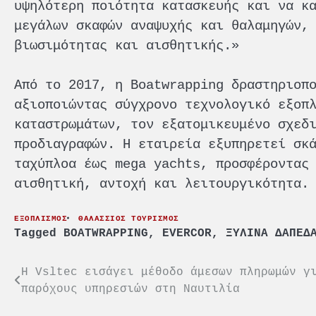
υψηλότερη ποιότητα κατασκευής και να κ
μεγάλων σκαφών αναψυχής και θαλαμηγών,
βιωσιμότητας και αισθητικής.»
Από το 2017, η Boatwrapping δραστηριοπ
αξιοποιώντας σύγχρονο τεχνολογικό εξοπ
καταστρωμάτων, τον εξατομικευμένο σχεδ
προδιαγραφών. Η εταιρεία εξυπηρετεί σκ
ταχύπλοα έως mega yachts, προσφέροντας
αισθητική, αντοχή και λειτουργικότητα.
ΕΞΟΠΛΙΣΜΟΣ
ΘΑΛΑΣΣΙΟΣ ΤΟΥΡΙΣΜΟΣ
Tagged
BOATWRAPPING
,
EVERCOR
,
ΞΥΛΙΝΑ ΔΑΠΕΔ
Πλοήγηση
Η Vsltec εισάγει μέθοδο άμεσων πληρωμών γ
παρόχους υπηρεσιών στη Nαυτιλία
άρθρων