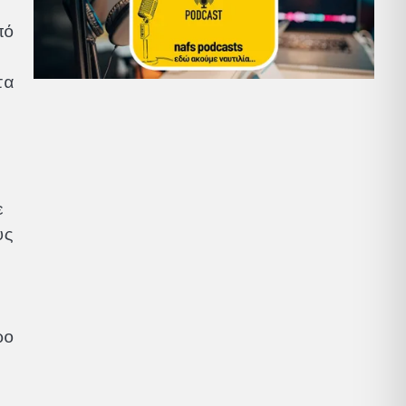
πό
τα
ε
υς
ρο