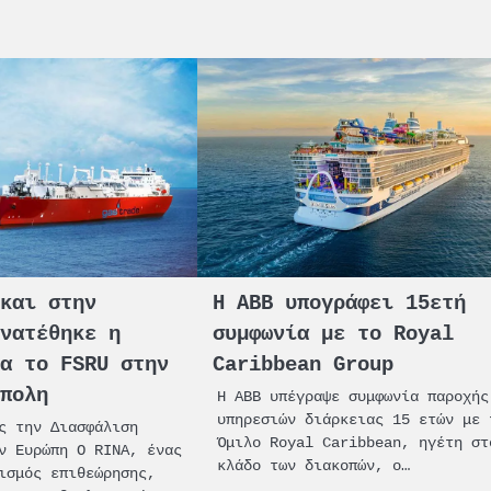
 και στην
Η ABB υπογράφει 15ετή
ανατέθηκε η
συμφωνία με το Royal
ια το FSRU στην
Caribbean Group
ύπολη
Η ABB υπέγραψε συμφωνία παροχής
υπηρεσιών διάρκειας 15 ετών με 
ς την Διασφάλιση
Όμιλο Royal Caribbean, ηγέτη στ
ν Ευρώπη Ο RINA, ένας
κλάδο των διακοπών, ο…
ισμός επιθεώρησης,