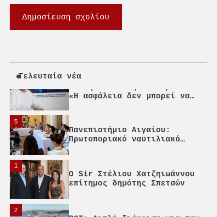
3
Γ. Ξηραδάκης: Η ευρωπαϊκή
στρατηγική αυτονομία περνά
μέσα από τη ναυτιλία
4
Ένωση Πλοιοκτητών Ρυμουλκών:
«Η ασφάλεια δεν μπορεί να
αποτελεί αντικείμενο
Τελευταία νέα
πολιτικών συμβιβασμών»
5
Πανεπιστήμιο Αιγαίου:
Πρωτοποριακό ναυτιλιακό
strategic debate
1
O Sir Στέλιου Χατζηιωάννου
επίτημος δημότης Σπετσών
2
PCT: Διπλή διάκριση για την
υπεύθυνη ανάπτυξη και τη
βιώσιμη επιχειρηματικότητα
3