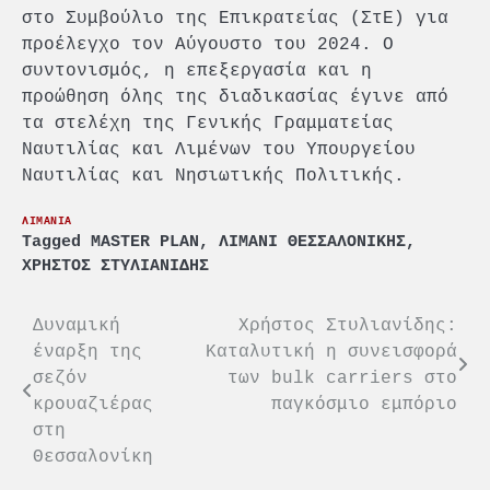
στο Συμβούλιο της Επικρατείας (ΣτΕ) για
προέλεγχο τον Αύγουστο του 2024. Ο
συντονισμός, η επεξεργασία και η
προώθηση όλης της διαδικασίας έγινε από
τα στελέχη της Γενικής Γραμματείας
Ναυτιλίας και Λιμένων του Υπουργείου
Ναυτιλίας και Νησιωτικής Πολιτικής.
ΛΙΜΑΝΙΑ
Tagged
MASTER PLAN
,
ΛΙΜΑΝΙ ΘΕΣΣΑΛΟΝΙΚΗΣ
,
ΧΡΗΣΤΟΣ ΣΤΥΛΙΑΝΙΔΗΣ
Πλοήγηση
Δυναμική
Χρήστος Στυλιανίδης:
έναρξη της
Καταλυτική η συνεισφορά
άρθρων
σεζόν
των bulk carriers στο
κρουαζιέρας
παγκόσμιο εμπόριο
στη
Θεσσαλονίκη