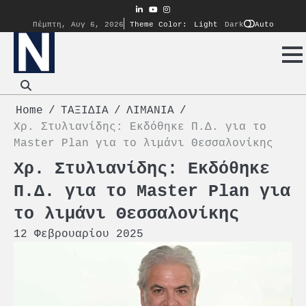
Skip
linkedin
youtube
instagram
to
Auto
Πέμπτη, Αυγ 6, 2026
Theme Color:
Light
Dark
content
Home
ΤΑΞΙΔΙΑ
ΛΙΜΑΝΙΑ
Χρ. Στυλιανίδης: Εκδόθηκε Π.Δ. για το
Master Plan για το λιμάνι Θεσσαλονίκης
Χρ. Στυλιανίδης: Εκδόθηκε
Π.Δ. για το Master Plan για
το λιμάνι Θεσσαλονίκης
12 Φεβρουαρίου 2025