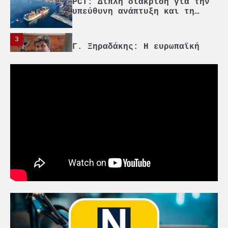
Γ. Ξηραδάκης: Η ευρωπαϊκή
στρατηγική αυτονομία περνά
μέσα από τη ναυτιλία
4
Ένωση Πλοιοκτητών Ρυμουλκών:
«Η ασφάλεια δεν μπορεί να
αποτελεί αντικείμενο
πολιτικών συμβιβασμών»
5
Πανεπιστήμιο Αιγαίου:
Πρωτοποριακό ναυτιλιακό
strategic debate