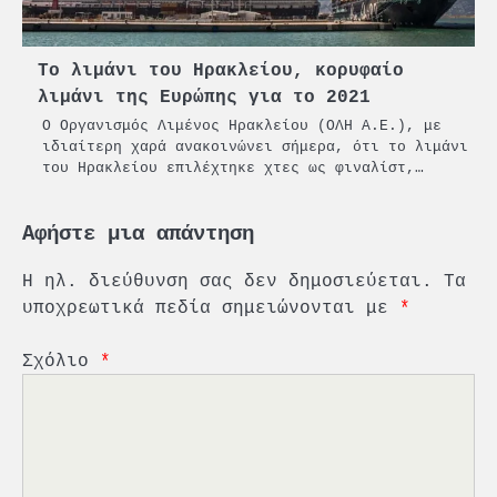
Το λιμάνι του Ηρακλείου, κορυφαίο
λιμάνι της Ευρώπης για το 2021
Ο Οργανισμός Λιμένος Ηρακλείου (ΟΛΗ Α.Ε.), με
ιδιαίτερη χαρά ανακοινώνει σήμερα, ότι το λιμάνι
του Ηρακλείου επιλέχτηκε χτες ως φιναλίστ,…
Αφήστε μια απάντηση
Η ηλ. διεύθυνση σας δεν δημοσιεύεται.
Τα
υποχρεωτικά πεδία σημειώνονται με
*
Σχόλιο
*
2
PCT: Διπλή διάκριση για την
υπεύθυνη ανάπτυξη και τη
βιώσιμη επιχειρηματικότητα