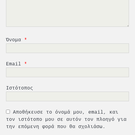
3
Γ. Ξηραδάκης: Η ευρωπαϊκή
στρατηγική αυτονομία περνά
μέσα από τη ναυτιλία
4
Ένωση Πλοιοκτητών Ρυμουλκών:
«Η ασφάλεια δεν μπορεί να
Όνομα
*
αποτελεί αντικείμενο
πολιτικών συμβιβασμών»
5
Πανεπιστήμιο Αιγαίου:
Email
*
Πρωτοποριακό ναυτιλιακό
strategic debate
1
O Sir Στέλιου Χατζηιωάννου
Ιστότοπος
επίτημος δημότης Σπετσών
2
Αποθήκευσε το όνομά μου, email, και
PCT: Διπλή διάκριση για την
τον ιστότοπο μου σε αυτόν τον πλοηγό για
υπεύθυνη ανάπτυξη και τη
βιώσιμη επιχειρηματικότητα
την επόμενη φορά που θα σχολιάσω.