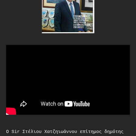
O Sir Στέλιου Χατζηιωάννου επίτημος δημότης