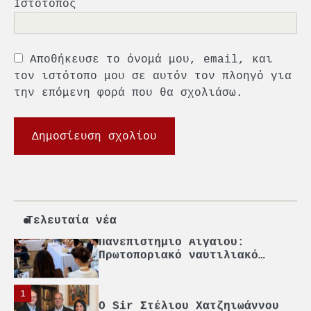
Ιστότοπος
επίτημος δημότης Σπετσών
2
Αποθήκευσε το όνομά μου, email, και
PCT: Διπλή διάκριση για την
υπεύθυνη ανάπτυξη και τη
τον ιστότοπο μου σε αυτόν τον πλοηγό για
βιώσιμη επιχειρηματικότητα
την επόμενη φορά που θα σχολιάσω.
3
Γ. Ξηραδάκης: Η ευρωπαϊκή
στρατηγική αυτονομία περνά
μέσα από τη ναυτιλία
4
Ένωση Πλοιοκτητών Ρυμουλκών:
«Η ασφάλεια δεν μπορεί να
αποτελεί αντικείμενο
πολιτικών συμβιβασμών»
Τελευταία νέα
5
Πανεπιστήμιο Αιγαίου:
Πρωτοποριακό ναυτιλιακό
strategic debate
1
O Sir Στέλιου Χατζηιωάννου