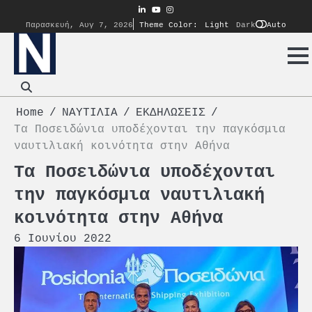
Skip
linkedin
youtube
instagram
to
Auto
Παρασκευή, Αυγ 7, 2026
Theme Color:
Light
Dark
content
Home
ΝΑΥΤΙΛΙΑ
ΕΚΔΗΛΩΣΕΙΣ
Τα Ποσειδώνια υποδέχονται την παγκόσμια
ναυτιλιακή κοινότητα στην Αθήνα
Τα Ποσειδώνια υποδέχονται
την παγκόσμια ναυτιλιακή
κοινότητα στην Αθήνα
6 Ιουνίου 2022