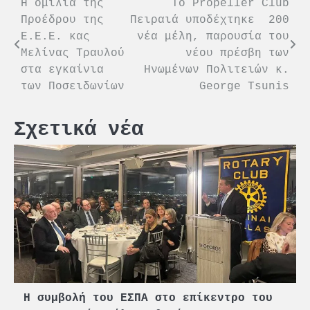
Πλοήγηση
Η ομιλία της
Το Propeller Club
Προέδρου της
Πειραιά υποδέχτηκε 200
άρθρων
Ε.Ε.Ε. κας
νέα μέλη, παρουσία του
Μελίνας Τραυλού
νέου πρέσβη των
στα εγκαίνια
Ηνωμένων Πολιτειών κ.
των Ποσειδωνίων
George Tsunis
Σχετικά νέα
Η συμβολή του ΕΣΠΑ στο επίκεντρο του