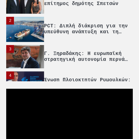
επίτημος δημότης Σπετσών
2
PCT: Διπλή διάκριση για την
υπεύθυνη ανάπτυξη και τη
βιώσιμη επιχειρηματικότητα
3
Γ. Ξηραδάκης: Η ευρωπαϊκή
στρατηγική αυτονομία περνά
μέσα από τη ναυτιλία
4
Ένωση Πλοιοκτητών Ρυμουλκών:
«Η ασφάλεια δεν μπορεί να
αποτελεί αντικείμενο
πολιτικών συμβιβασμών»
5
Πανεπιστήμιο Αιγαίου:
Πρωτοποριακό ναυτιλιακό
strategic debate