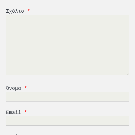
Σχόλιο
*
2
PCT: Διπλή διάκριση για την
υπεύθυνη ανάπτυξη και τη
βιώσιμη επιχειρηματικότητα
3
Γ. Ξηραδάκης: Η ευρωπαϊκή
στρατηγική αυτονομία περνά
μέσα από τη ναυτιλία
4
Ένωση Πλοιοκτητών Ρυμουλκών:
«Η ασφάλεια δεν μπορεί να
Όνομα
*
αποτελεί αντικείμενο
πολιτικών συμβιβασμών»
5
Πανεπιστήμιο Αιγαίου:
Πρωτοποριακό ναυτιλιακό
Email
*
strategic debate
1
O Sir Στέλιου Χατζηιωάννου