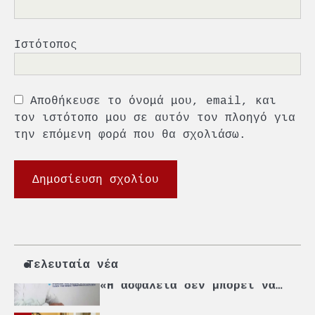
strategic debate
1
O Sir Στέλιου Χατζηιωάννου
Ιστότοπος
επίτημος δημότης Σπετσών
2
Αποθήκευσε το όνομά μου, email, και
PCT: Διπλή διάκριση για την
τον ιστότοπο μου σε αυτόν τον πλοηγό για
υπεύθυνη ανάπτυξη και τη
βιώσιμη επιχειρηματικότητα
την επόμενη φορά που θα σχολιάσω.
3
Γ. Ξηραδάκης: Η ευρωπαϊκή
στρατηγική αυτονομία περνά
μέσα από τη ναυτιλία
4
Ένωση Πλοιοκτητών Ρυμουλκών:
«Η ασφάλεια δεν μπορεί να
αποτελεί αντικείμενο
Τελευταία νέα
πολιτικών συμβιβασμών»
5
Πανεπιστήμιο Αιγαίου:
Πρωτοποριακό ναυτιλιακό