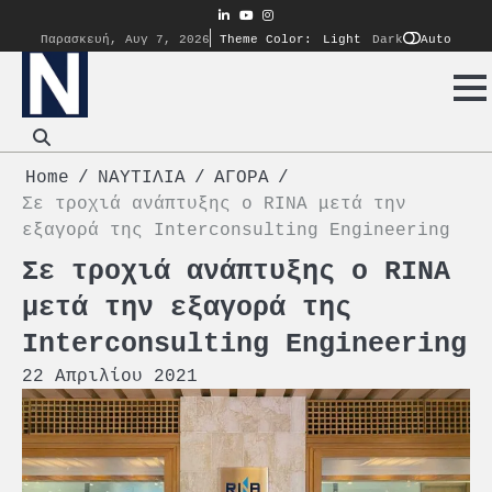
Skip
linkedin
youtube
instagram
to
Auto
Παρασκευή, Αυγ 7, 2026
Theme Color:
Light
Dark
content
Home
ΝΑΥΤΙΛΙΑ
ΑΓΟΡΑ
Σε τροχιά ανάπτυξης ο RINA μετά την
εξαγορά της Interconsulting Engineering
Σε τροχιά ανάπτυξης ο RINA
μετά την εξαγορά της
Interconsulting Engineering
22 Απριλίου 2021