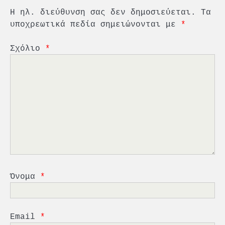
Η ηλ. διεύθυνση σας δεν δημοσιεύεται.
Τα
υποχρεωτικά πεδία σημειώνονται με
*
Σχόλιο
*
2
PCT: Διπλή διάκριση για την
υπεύθυνη ανάπτυξη και τη
βιώσιμη επιχειρηματικότητα
3
Γ. Ξηραδάκης: Η ευρωπαϊκή
στρατηγική αυτονομία περνά
μέσα από τη ναυτιλία
4
Ένωση Πλοιοκτητών Ρυμουλκών:
«Η ασφάλεια δεν μπορεί να
Όνομα
*
αποτελεί αντικείμενο
πολιτικών συμβιβασμών»
5
Πανεπιστήμιο Αιγαίου:
Email
*
Πρωτοποριακό ναυτιλιακό