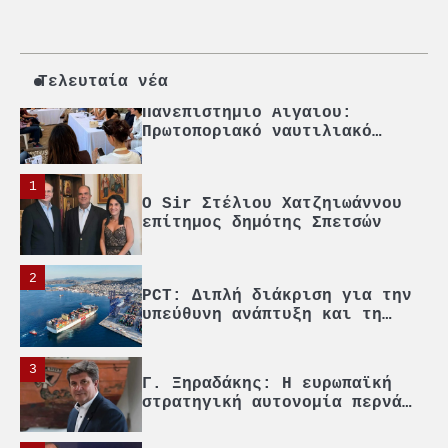
4
Ένωση Πλοιοκτητών Ρυμουλκών:
«Η ασφάλεια δεν μπορεί να
αποτελεί αντικείμενο
πολιτικών συμβιβασμών»
Τελευταία νέα
5
Πανεπιστήμιο Αιγαίου:
Πρωτοποριακό ναυτιλιακό
strategic debate
1
O Sir Στέλιου Χατζηιωάννου
επίτημος δημότης Σπετσών
2
PCT: Διπλή διάκριση για την
υπεύθυνη ανάπτυξη και τη
βιώσιμη επιχειρηματικότητα
3
Γ. Ξηραδάκης: Η ευρωπαϊκή
στρατηγική αυτονομία περνά
μέσα από τη ναυτιλία