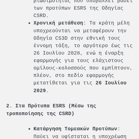
βιωσιμότητας που υποβάλλει βάσει
των προτύπων ESRS της Οδηγίας
CSRD.
: Τα κράτη μέλη
Χρονική μετάθεση
υποχρεούνται να μεταφέρουν την
Οδηγία CS3D στην εθνική τους
έννομη τάξη, το αργότερο έως τις
26 Ιουλίου 2028, ενώ η έναρξη
εφαρμογής για τους ελάχιστους
ομίλους-κολοσσούς που εμπίπτουν,
πλέον, στο πεδίο εφαρμογής
μετατίθεται για τις
26 Ιουλίου
.
2029
2. Στα Πρότυπα ESRS (Μέσω της
τροποποίησης της CSRD)
:
Κατάργηση Τομεακών Προτύπων
Παύει να υφίσταται η υποχρέωση