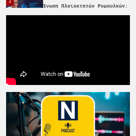
4
Ένωση Πλοιοκτητών Ρυμουλκών:
«Η ασφάλεια δεν μπορεί να
αποτελεί αντικείμενο
πολιτικών συμβιβασμών»
5
Πανεπιστήμιο Αιγαίου:
Πρωτοποριακό ναυτιλιακό
strategic debate