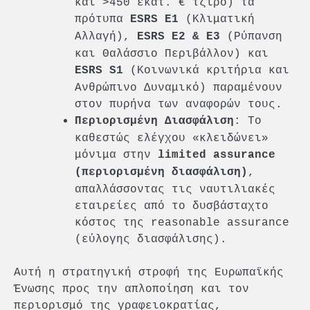
και >450 εκατ. € τζίρο) τα
πρότυπα
(Κλιματική
ESRS
Ε1
Αλλαγή),
(Ρύπανση
ESRS
Ε2 & Ε3
και Θαλάσσιο Περιβάλλον) και
(Κοινωνικά κριτήρια και
ESRS
S1
Ανθρώπινο Δυναμικό) παραμένουν
στον πυρήνα των αναφορών τους.
: Το
Περιορισμένη Διασφάλιση
καθεστώς ελέγχου «κλειδώνει»
μόνιμα στην
limited assurance
,
(περιορισμένη διασφάλιση)
απαλλάσσοντας τις ναυτιλιακές
εταιρείες από το δυσβάσταχτο
κόστος της reasonable assurance
(εύλογης διασφάλισης).
Αυτή η στρατηγική στροφή της Ευρωπαϊκής
Ένωσης προς την απλοποίηση και τον
περιορισμό της γραφειοκρατίας,