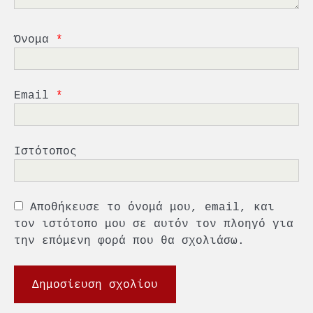
4
Ένωση Πλοιοκτητών Ρυμουλκών:
«Η ασφάλεια δεν μπορεί να
Όνομα
*
αποτελεί αντικείμενο
πολιτικών συμβιβασμών»
5
Πανεπιστήμιο Αιγαίου:
Πρωτοποριακό ναυτιλιακό
Email
*
strategic debate
1
O Sir Στέλιου Χατζηιωάννου
Ιστότοπος
επίτημος δημότης Σπετσών
2
Αποθήκευσε το όνομά μου, email, και
PCT: Διπλή διάκριση για την
υπεύθυνη ανάπτυξη και τη
τον ιστότοπο μου σε αυτόν τον πλοηγό για
βιώσιμη επιχειρηματικότητα
την επόμενη φορά που θα σχολιάσω.
3
Γ. Ξηραδάκης: Η ευρωπαϊκή
στρατηγική αυτονομία περνά
μέσα από τη ναυτιλία