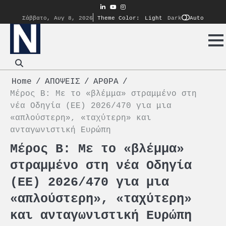
Skip
linkedin
youtube
instagram
to
Auto
Σάββατο, Αυγ 8, 2026
Theme Color:
Light
Dark
content
Home
ΑΠΟΨΕΙΣ
ΑΡΘΡΑ
Μέρος Β: Με το «βλέμμα» στραμμένο στη
νέα Οδηγία (ΕΕ) 2026/470 για μια
«απλούστερη», «ταχύτερη» και
ανταγωνιστική Ευρώπη
Μέρος Β: Με το «βλέμμα»
στραμμένο στη νέα Οδηγία
(ΕΕ) 2026/470 για μια
«απλούστερη», «ταχύτερη»
και ανταγωνιστική Ευρώπη