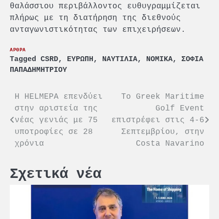
θαλάσσιου περιβάλλοντος ευθυγραμμίζεται
πλήρως με τη διατήρηση της διεθνούς
ανταγωνιστικότητας των επιχειρήσεων.
ΑΡΘΡΑ
Tagged
CSRD
,
ΕΥΡΩΠΗ
,
ΝΑΥΤΙΛΙΑ
,
ΝΟΜΙΚΑ
,
ΣΟΦΙΑ
ΠΑΠΑΔΗΜΗΤΡΙΟΥ
Πλοήγηση
Η HELMEPA επενδύει
Το Greek Maritime
στην αριστεία της
Golf Event
άρθρων
νέας γενιάς με 75
επιστρέφει στις 4-6
υποτροφίες σε 28
Σεπτεμβρίου, στην
χρόνια
Costa Navarino
Σχετικά νέα