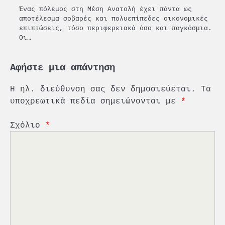
Ένας πόλεμος στη Μέση Ανατολή έχει πάντα ως
αποτέλεσμα σοβαρές και πολυεπίπεδες οικονομικές
επιπτώσεις, τόσο περιφερειακά όσο και παγκόσμια.
Οι…
Αφήστε μια απάντηση
Η ηλ. διεύθυνση σας δεν δημοσιεύεται.
Τα
υποχρεωτικά πεδία σημειώνονται με
*
Σχόλιο
*
2
PCT: Διπλή διάκριση για την
υπεύθυνη ανάπτυξη και τη
βιώσιμη επιχειρηματικότητα
3
Γ. Ξηραδάκης: Η ευρωπαϊκή
στρατηγική αυτονομία περνά
μέσα από τη ναυτιλία