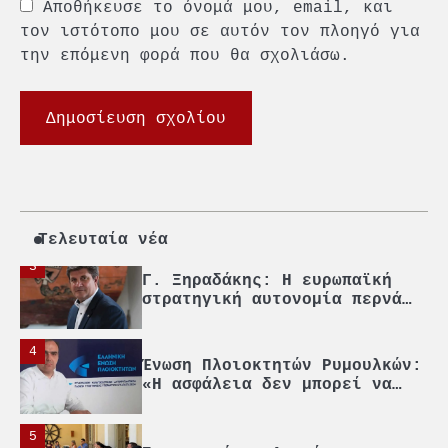
Αποθήκευσε το όνομά μου, email, και
Πανεπιστήμιο Αιγαίου:
Πρωτοποριακό ναυτιλιακό
τον ιστότοπο μου σε αυτόν τον πλοηγό για
strategic debate
την επόμενη φορά που θα σχολιάσω.
1
O Sir Στέλιου Χατζηιωάννου
επίτημος δημότης Σπετσών
2
PCT: Διπλή διάκριση για την
υπεύθυνη ανάπτυξη και τη
βιώσιμη επιχειρηματικότητα
Τελευταία νέα
3
Γ. Ξηραδάκης: Η ευρωπαϊκή
στρατηγική αυτονομία περνά
μέσα από τη ναυτιλία
4
Ένωση Πλοιοκτητών Ρυμουλκών:
«Η ασφάλεια δεν μπορεί να
αποτελεί αντικείμενο
πολιτικών συμβιβασμών»
5