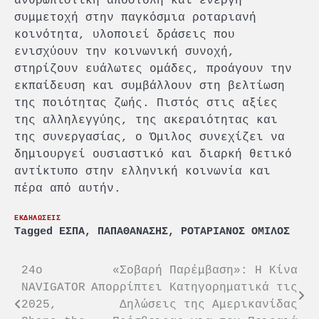
ανθρωπιστική αποστολή και ενεργή
συμμετοχή στην παγκόσμια ροταριανή
κοινότητα, υλοποιεί δράσεις που
ενισχύουν την κοινωνική συνοχή,
στηρίζουν ευάλωτες ομάδες, προάγουν την
εκπαίδευση και συμβάλλουν στη βελτίωση
της ποιότητας ζωής. Πιστός στις αξίες
της αλληλεγγύης, της ακεραιότητας και
της συνεργασίας, ο Όμιλος συνεχίζει να
δημιουργεί ουσιαστικό και διαρκή θετικό
αντίκτυπο στην ελληνική κοινωνία και
πέρα από αυτήν.
ΕΚΔΗΛΩΣΕΙΣ
Tagged
ΕΣΠΑ
,
ΠΑΠΑΘΑΝΑΣΗΣ
,
ΡΟΤΑΡΙΑΝΟΣ ΟΜΙΛΟΣ
Πλοήγηση
24ο
«Σοβαρή Παρέμβαση»: Η Κίνα
NAVIGATOR
Απορρίπτει Κατηγορηματικά τις
άρθρων
2025,
Δηλώσεις της Αμερικανίδας