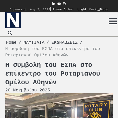
Skip
linkedin
youtube
instagram
to
Auto
Παρασκευή, Αυγ 7, 2026
Theme Color:
Light
Dark
content
Home
ΝΑΥΤΙΛΙΑ
ΕΚΔΗΛΩΣΕΙΣ
Η συμβολή του ΕΣΠΑ στο επίκεντρο του
Ροταριανού Ομίλου Αθηνών
Η συμβολή του ΕΣΠΑ στο
επίκεντρο του Ροταριανού
Ομίλου Αθηνών
20 Νοεμβρίου 2025