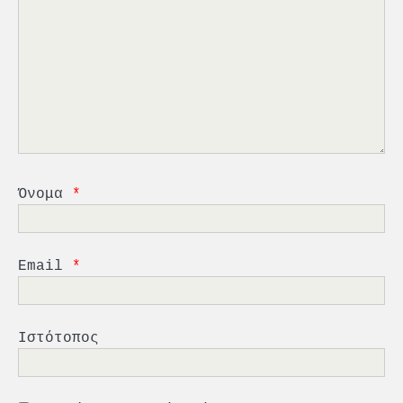
2
PCT: Διπλή διάκριση για την
Όνομα
*
υπεύθυνη ανάπτυξη και τη
βιώσιμη επιχειρηματικότητα
3
Γ. Ξηραδάκης: Η ευρωπαϊκή
Email
*
στρατηγική αυτονομία περνά
μέσα από τη ναυτιλία
4
Ένωση Πλοιοκτητών Ρυμουλκών:
Ιστότοπος
«Η ασφάλεια δεν μπορεί να
αποτελεί αντικείμενο
πολιτικών συμβιβασμών»
5