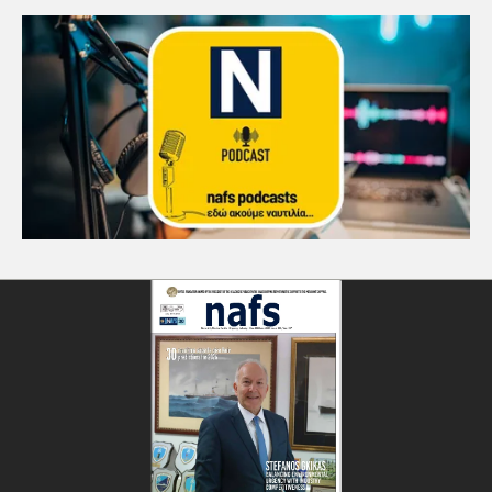
Πανεπιστήμιο Αιγαίου:
Πρωτοποριακό ναυτιλιακό
strategic debate