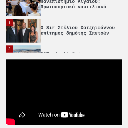
Πανεπιστήμιο Αιγαίου:
Πρωτοποριακό ναυτιλιακό
strategic debate
1
O Sir Στέλιου Χατζηιωάννου
επίτημος δημότης Σπετσών
2
PCT: Διπλή διάκριση για την
υπεύθυνη ανάπτυξη και τη
βιώσιμη επιχειρηματικότητα
3
Γ. Ξηραδάκης: Η ευρωπαϊκή
στρατηγική αυτονομία περνά
μέσα από τη ναυτιλία
4
Ένωση Πλοιοκτητών Ρυμουλκών:
«Η ασφάλεια δεν μπορεί να
αποτελεί αντικείμενο
πολιτικών συμβιβασμών»
5