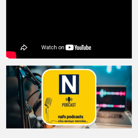
5
Πανεπιστήμιο Αιγαίου:
Πρωτοποριακό ναυτιλιακό
strategic debate