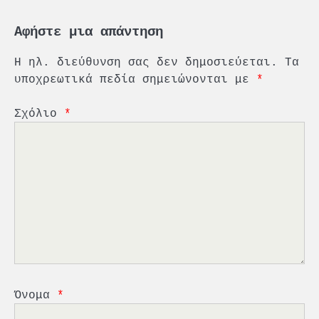
Αφήστε μια απάντηση
Η ηλ. διεύθυνση σας δεν δημοσιεύεται.
Τα
υποχρεωτικά πεδία σημειώνονται με
*
Σχόλιο
*
2
PCT: Διπλή διάκριση για την
υπεύθυνη ανάπτυξη και τη
βιώσιμη επιχειρηματικότητα
3
Γ. Ξηραδάκης: Η ευρωπαϊκή
στρατηγική αυτονομία περνά
μέσα από τη ναυτιλία
4
Ένωση Πλοιοκτητών Ρυμουλκών:
«Η ασφάλεια δεν μπορεί να
Όνομα
*
αποτελεί αντικείμενο
πολιτικών συμβιβασμών»