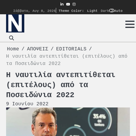
Skip
linkedin
youtube
instagram
to
Auto
Σάββατο, Αυγ 8, 2026
Theme Color:
Light
Dark
content
Home
ΑΠΟΨΕΙΣ
EDITORIALS
Η ναυτιλία αντεπιτίθεται (επιτέλους) από
τα Ποσειδώνια 2022
Η ναυτιλία αντεπιτίθεται
(επιτέλους) από τα
Ποσειδώνια 2022
9 Ιουνίου 2022