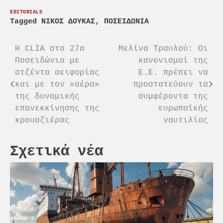
EDITORIALS
Tagged
ΝΙΚΟΣ ΔΟΥΚΑΣ
,
ΠΟΣΕΙΔΩΝΙΑ
Πλοήγηση
Η CLIA στα 27α
Μελίνα Τραυλού: Οι
Ποσειδώνια με
κανονισμοί της
άρθρων
ατζέντα αειφορίας
Ε.Ε. πρέπει να
και με τον «αέρα»
προστατεύουν τα
της δυναμικής
συμφέροντα της
επανεκκίνησης της
ευρωπαϊκής
κρουαζιέρας
ναυτιλίας
Σχετικά νέα