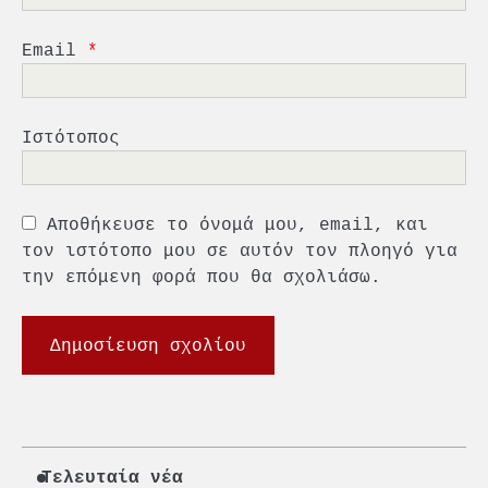
5
Πανεπιστήμιο Αιγαίου:
Πρωτοποριακό ναυτιλιακό
Email
*
strategic debate
1
O Sir Στέλιου Χατζηιωάννου
Ιστότοπος
επίτημος δημότης Σπετσών
2
Αποθήκευσε το όνομά μου, email, και
PCT: Διπλή διάκριση για την
υπεύθυνη ανάπτυξη και τη
τον ιστότοπο μου σε αυτόν τον πλοηγό για
βιώσιμη επιχειρηματικότητα
την επόμενη φορά που θα σχολιάσω.
3
Γ. Ξηραδάκης: Η ευρωπαϊκή
στρατηγική αυτονομία περνά
μέσα από τη ναυτιλία
4
Ένωση Πλοιοκτητών Ρυμουλκών:
«Η ασφάλεια δεν μπορεί να
αποτελεί αντικείμενο
πολιτικών συμβιβασμών»
Τελευταία νέα