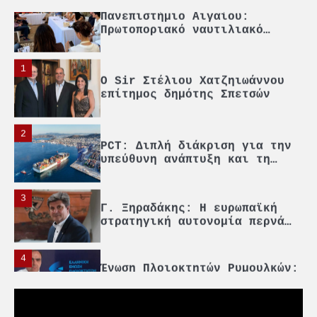
5
Πανεπιστήμιο Αιγαίου:
Πρωτοποριακό ναυτιλιακό
strategic debate
1
O Sir Στέλιου Χατζηιωάννου
επίτημος δημότης Σπετσών
2
PCT: Διπλή διάκριση για την
υπεύθυνη ανάπτυξη και τη
βιώσιμη επιχειρηματικότητα
3
Γ. Ξηραδάκης: Η ευρωπαϊκή
στρατηγική αυτονομία περνά
μέσα από τη ναυτιλία
4
Ένωση Πλοιοκτητών Ρυμουλκών:
«Η ασφάλεια δεν μπορεί να
αποτελεί αντικείμενο
πολιτικών συμβιβασμών»