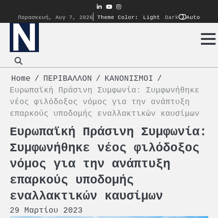
Skip
linkedin
youtube
instagram
to
Auto
Παρασκευή, Αυγ 7, 2026
Theme Color:
Light
Dark
content
Home
ΠΕΡΙΒΑΛΛΟΝ
ΚΑΝΟΝΙΣΜΟΙ
Ευρωπαϊκή Πράσινη Συμφωνία: Συμφωνήθηκε
νέος φιλόδοξος νόμος για την ανάπτυξη
επαρκούς υποδομής εναλλακτικών καυσίμων
Ευρωπαϊκή Πράσινη Συμφωνία:
Συμφωνήθηκε νέος φιλόδοξος
νόμος για την ανάπτυξη
επαρκούς υποδομής
εναλλακτικών καυσίμων
29 Μαρτίου 2023