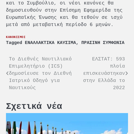
και το Συμβούλιο, οι νέοι κανόνες θα
δημοσιευθούν στην Επίσημη Εφημερίδα της
Ευρωπαϊκής Ένωσης και θα τεθούν σε ισχύ
μετά από μεταβατική περίοδο 6 μηνών.
ΚΑΝΟΝΙΣΜΟΙ
Tagged
ΕΝΑΛΛΑΚΤΙΚΑ ΚΑΥΣΙΜΑ
,
ΠΡΑΣΙΝΗ ΣΥΜΦΩΝΙΑ
Πλοήγηση
Tο Διεθνές Ναυτιλιακό
ΕΛΣΤΑΤ: 593
Επιμελητήριο (ICS)
πλοία
άρθρων
δημοσίευσε τον Διεθνή
επισκευάστηκαν
Ιατρικό Οδηγό για
στην Ελλάδα το
Ναυτικούς
2022
Σχετικά νέα