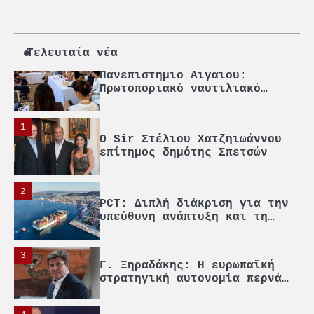
4
Ένωση Πλοιοκτητών Ρυμουλκών:
«Η ασφάλεια δεν μπορεί να
αποτελεί αντικείμενο
πολιτικών συμβιβασμών»
Τελευταία νέα
5
Πανεπιστήμιο Αιγαίου:
Πρωτοποριακό ναυτιλιακό
strategic debate
1
O Sir Στέλιου Χατζηιωάννου
επίτημος δημότης Σπετσών
2
PCT: Διπλή διάκριση για την
υπεύθυνη ανάπτυξη και τη
βιώσιμη επιχειρηματικότητα
3
Γ. Ξηραδάκης: Η ευρωπαϊκή
στρατηγική αυτονομία περνά
μέσα από τη ναυτιλία