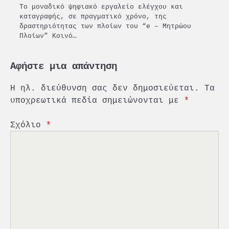
Το μοναδικό ψηφιακό εργαλείο ελέγχου και
καταγραφής, σε πραγματικό χρόνο, της
δραστηριότητας των πλοίων του “e – Μητρώου
Πλοίων” Κοινό…
Αφήστε μια απάντηση
Η ηλ. διεύθυνση σας δεν δημοσιεύεται.
Τα
υποχρεωτικά πεδία σημειώνονται με
*
Σχόλιο
*
2
PCT: Διπλή διάκριση για την
υπεύθυνη ανάπτυξη και τη
βιώσιμη επιχειρηματικότητα
3
Γ. Ξηραδάκης: Η ευρωπαϊκή
στρατηγική αυτονομία περνά
μέσα από τη ναυτιλία