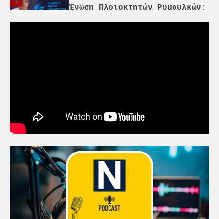
4
Ένωση Πλοιοκτητών Ρυμουλκών:
«Η ασφάλεια δεν μπορεί να
αποτελεί αντικείμενο
πολιτικών συμβιβασμών»
5
Πανεπιστήμιο Αιγαίου:
Πρωτοποριακό ναυτιλιακό
strategic debate