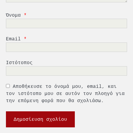
4
Ένωση Πλοιοκτητών Ρυμουλκών:
«Η ασφάλεια δεν μπορεί να
Όνομα
*
αποτελεί αντικείμενο
πολιτικών συμβιβασμών»
5
Πανεπιστήμιο Αιγαίου:
Πρωτοποριακό ναυτιλιακό
Email
*
strategic debate
1
O Sir Στέλιου Χατζηιωάννου
Ιστότοπος
επίτημος δημότης Σπετσών
2
Αποθήκευσε το όνομά μου, email, και
PCT: Διπλή διάκριση για την
υπεύθυνη ανάπτυξη και τη
τον ιστότοπο μου σε αυτόν τον πλοηγό για
βιώσιμη επιχειρηματικότητα
την επόμενη φορά που θα σχολιάσω.
3
Γ. Ξηραδάκης: Η ευρωπαϊκή
στρατηγική αυτονομία περνά
μέσα από τη ναυτιλία