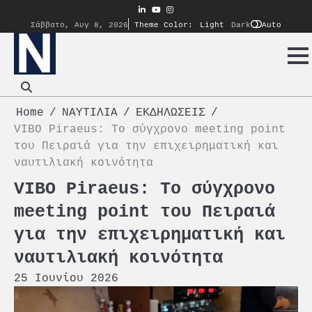
Skip
linkedin
youtube
instagram
to
Auto
Σάββατο, Αυγ 8, 2026
Theme Color:
Light
Dark
content
Home
ΝΑΥΤΙΛΙΑ
ΕΚΔΗΛΩΣΕΙΣ
VIBO Piraeus: Το σύγχρονο meeting point
του Πειραιά για την επιχειρηματική και
ναυτιλιακή κοινότητα
VIBO Piraeus: Το σύγχρονο
meeting point του Πειραιά
για την επιχειρηματική και
ναυτιλιακή κοινότητα
25 Ιουνίου 2026