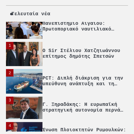
Πρωτοποριακό ναυτιλιακό
strategic debate
Τελευταία νέα
1
O Sir Στέλιου Χατζηιωάννου
επίτημος δημότης Σπετσών
2
PCT: Διπλή διάκριση για την
υπεύθυνη ανάπτυξη και τη
βιώσιμη επιχειρηματικότητα
3
Γ. Ξηραδάκης: Η ευρωπαϊκή
στρατηγική αυτονομία περνά
μέσα από τη ναυτιλία
4
Ένωση Πλοιοκτητών Ρυμουλκών:
«Η ασφάλεια δεν μπορεί να
αποτελεί αντικείμενο
πολιτικών συμβιβασμών»
5
Πανεπιστήμιο Αιγαίου: