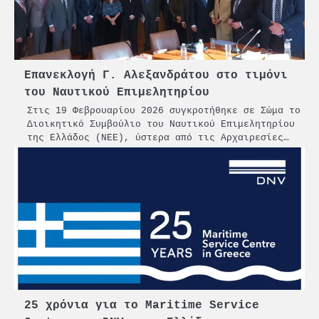
Επανεκλογή Γ. Αλεξανδράτου στο τιμόνι
του Ναυτικού Επιμελητηρίου
Στις 19 Φεβρουαρίου 2026 συγκροτήθηκε σε Σώμα το
2
Διοικητικό Συμβούλιο του Ναυτικού Επιμελητηρίου
PCT: Διπλή διάκριση για την
της Ελλάδος (ΝΕΕ), ύστερα από τις Αρχαιρεσίες…
υπεύθυνη ανάπτυξη και τη
βιώσιμη επιχειρηματικότητα
3
Γ. Ξηραδάκης: Η ευρωπαϊκή
στρατηγική αυτονομία περνά
μέσα από τη ναυτιλία
4
Ένωση Πλοιοκτητών Ρυμουλκών:
«Η ασφάλεια δεν μπορεί να
αποτελεί αντικείμενο
πολιτικών συμβιβασμών»
5
25 χρόνια για το Maritime Service
Πανεπιστήμιο Αιγαίου: