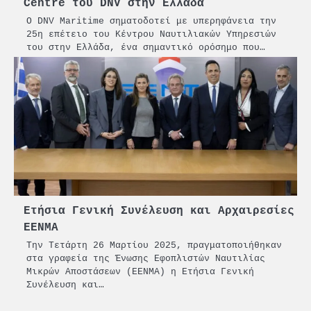
Centre του DNV στην Ελλάδα
Πρωτοποριακό ναυτιλιακό
Ο DNV Maritime σηματοδοτεί με υπερηφάνεια την
strategic debate
25η επέτειο του Κέντρου Ναυτιλιακών Υπηρεσιών
1
του στην Ελλάδα, ένα σημαντικό ορόσημο που…
O Sir Στέλιου Χατζηιωάννου
επίτημος δημότης Σπετσών
2
PCT: Διπλή διάκριση για την
υπεύθυνη ανάπτυξη και τη
βιώσιμη επιχειρηματικότητα
3
Γ. Ξηραδάκης: Η ευρωπαϊκή
στρατηγική αυτονομία περνά
μέσα από τη ναυτιλία
Ετήσια Γενική Συνέλευση και Αρχαιρεσίες
EENMA
4
Ένωση Πλοιοκτητών Ρυμουλκών:
Την Τετάρτη 26 Μαρτίου 2025, πραγματοποιήθηκαν
«Η ασφάλεια δεν μπορεί να
στα γραφεία της Ένωσης Εφοπλιστών Ναυτιλίας
αποτελεί αντικείμενο
Μικρών Αποστάσεων (ΕΕΝΜΑ) η Ετήσια Γενική
πολιτικών συμβιβασμών»
Συνέλευση και…
5
Πανεπιστήμιο Αιγαίου: