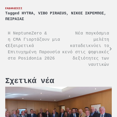
ΕΚΔΗΛΩΣΕΙΣ
Tagged
HYTRA
,
VIBO PIRAEUS
,
ΝΙΚΟΣ ΣΚΡΕΜΠΟΣ
,
ΠΕΙΡΑΙΑΣ
Πλοήγηση
Η NeptuneZero &
Νέα παγκόσμια
η CMA Γιορτάζουν μια
μελέτη
άρθρων
Εξαιρετικά
καταδεικνύει το
Επιτυχημένη Παρουσία
κενό στις ψηφιακές
στα Posidonia 2026
δεξιότητες των
ναυτικών
Σχετικά νέα