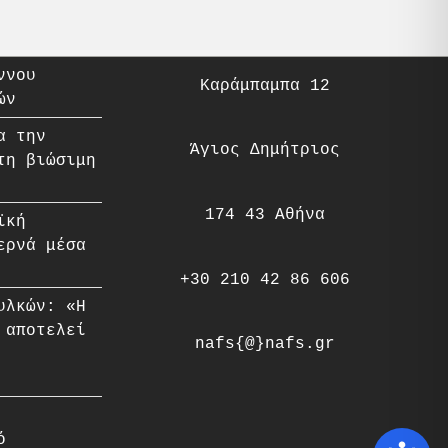
ννου
Καράμπαμπα 12
ών
α την
Άγιος Δημήτριος
τη βιώσιμη
174 43 Αθήνα
ϊκή
ερνά μέσα
+30 210 42 86 606
υλκών: «Η
 αποτελεί
nafs{@}nafs.gr
ό