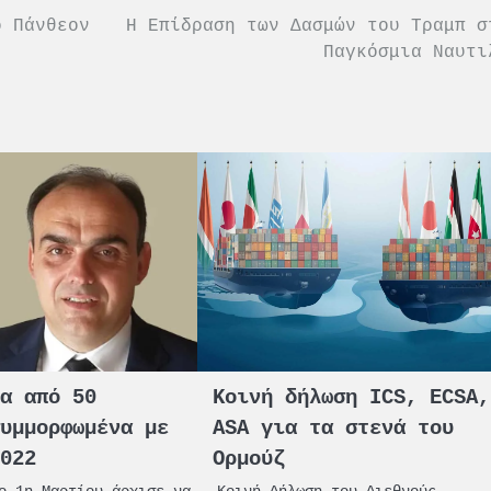
ο Πάνθεον
Η Επίδραση των Δασμών του Τραμπ σ
Παγκόσμια Ναυτι
ρα από 50
Κοινή δήλωση ICS, ECSA,
συμμορφωμένα με
ASA για τα στενά του
2022
Ορμούζ
ο 1η Μαρτίου άρχισε να
Κοινή Δήλωση του Διεθνούς