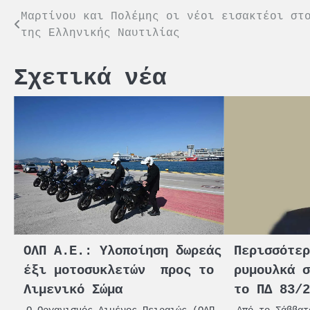
Πλοήγηση
Μαρτίνου και Πολέμης οι νέοι εισακτέοι στ
της Ελληνικής Ναυτιλίας
άρθρων
Σχετικά νέα
ΟΛΠ Α.Ε.: Yλοποίηση δωρεάς
Περισσότε
έξι μοτοσυκλετών προς το
ρυμουλκά 
Λιμενικό Σώμα
το ΠΔ 83/
Ο Οργανισμός Λιμένος Πειραιώς (ΟΛΠ
Από το Σάββατ