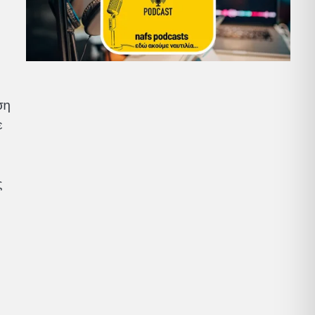
ση
ε
ς