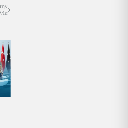
την
λία