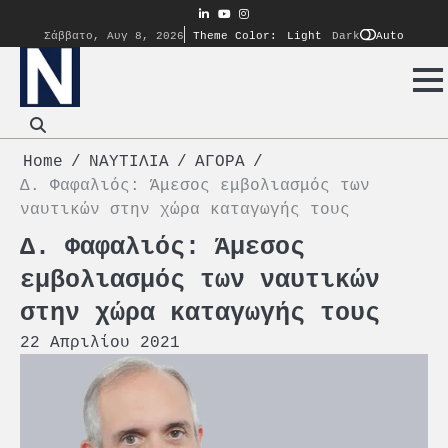
Skip
linkedin
youtube
instagram
to
Auto
Σάββατο, Αυγ 8, 2026
Theme Color:
Light
Dark
content
Home
ΝΑΥΤΙΛΙΑ
ΑΓΟΡΑ
Δ. Φαφαλιός: Άμεσος εμβολιασμός των
ναυτικών στην χώρα καταγωγής τους
Δ. Φαφαλιός: Άμεσος
εμβολιασμός των ναυτικών
στην χώρα καταγωγής τους
22 Απριλίου 2021