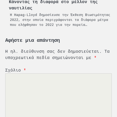
Κάνοντας τη διαφορά στο μέλλον της
ναυτιλίας
Η Hapag-Lloyd δημοσίευσε την Έκθεση Βιωσιμότητας
2022, στην οποία περιγράφονται τα διάφορα μέτρα
που ελήφθησαν το 2022 για την πορεία…
Αφήστε μια απάντηση
Η ηλ. διεύθυνση σας δεν δημοσιεύεται.
Τα
υποχρεωτικά πεδία σημειώνονται με
*
Σχόλιο
*
2
PCT: Διπλή διάκριση για την
υπεύθυνη ανάπτυξη και τη
βιώσιμη επιχειρηματικότητα
3
Γ. Ξηραδάκης: Η ευρωπαϊκή
στρατηγική αυτονομία περνά