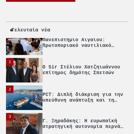
4
Ένωση Πλοιοκτητών Ρυμουλκών:
«Η ασφάλεια δεν μπορεί να
αποτελεί αντικείμενο
πολιτικών συμβιβασμών»
Τελευταία νέα
5
Πανεπιστήμιο Αιγαίου:
Πρωτοποριακό ναυτιλιακό
strategic debate
1
O Sir Στέλιου Χατζηιωάννου
επίτημος δημότης Σπετσών
2
PCT: Διπλή διάκριση για την
υπεύθυνη ανάπτυξη και τη
βιώσιμη επιχειρηματικότητα
3
Γ. Ξηραδάκης: Η ευρωπαϊκή
στρατηγική αυτονομία περνά
μέσα από τη ναυτιλία