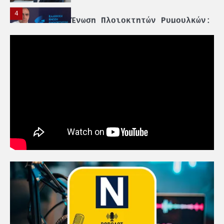
4
Ένωση Πλοιοκτητών Ρυμουλκών:
«Η ασφάλεια δεν μπορεί να
αποτελεί αντικείμενο
πολιτικών συμβιβασμών»
5
Πανεπιστήμιο Αιγαίου:
Πρωτοποριακό ναυτιλιακό
strategic debate