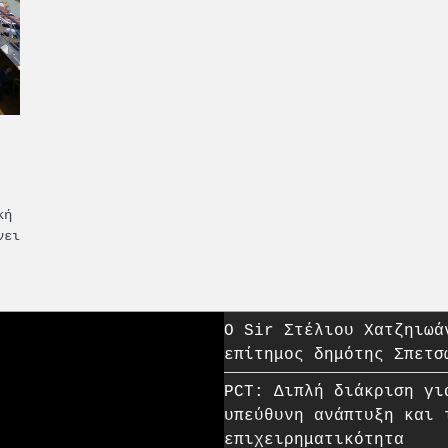
κή
νει
O Sir Στέλιου Χατζηιωά
επίτημος δημότης Σπετσ
PCT: Διπλή διάκριση γι
υπεύθυνη ανάπτυξη και 
επιχειρηματικότητα