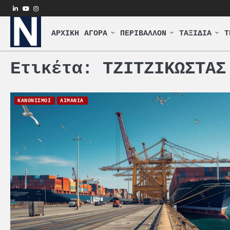
Skip
linkedin
youtube
instagram
to
content
ΑΡΧΙΚΗ
ΑΓΟΡΑ
ΠΕΡΙΒΑΛΛΟΝ
ΤΑΞΙΔΙΑ
Τ
Ετικέτα:
ΤΖΙΤΖΙΚΩΣΤΑΣ
ΚΑΝΟΝΙΣΜΟΙ
ΛΙΜΑΝΙΑ