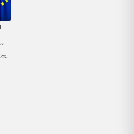
η
ών
ίας…