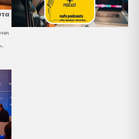
στα
κεψη
υ…