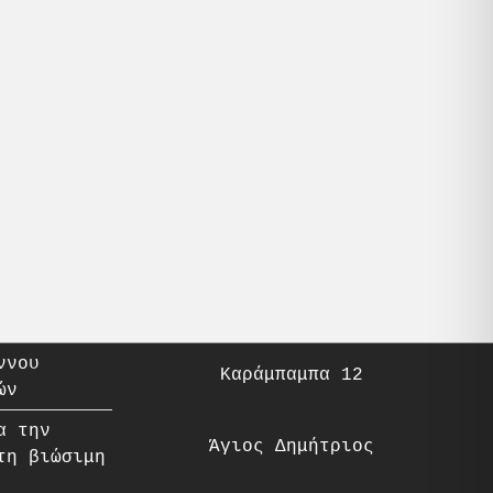
ννου
Καράμπαμπα 12
ών
α την
Άγιος Δημήτριος
τη βιώσιμη