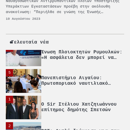
Ναυαγοσωστικών Αντιρρυπαντικών Πλοίων Υποστήριξης
PCT: Διπλή διάκριση για την
Υπεράκτιων Εγκαταστάσεων προέβη στην ακόλουθη
υπεύθυνη ανάπτυξη και τη
ανακοίνωση: “Περιήλθε σε γνώση της Ένωσής…
βιώσιμη επιχειρηματικότητα
10 Αυγούστου 2023
3
Γ. Ξηραδάκης: Η ευρωπαϊκή
στρατηγική αυτονομία περνά
μέσα από τη ναυτιλία
Τελευταία νέα
4
Ένωση Πλοιοκτητών Ρυμουλκών:
«Η ασφάλεια δεν μπορεί να
αποτελεί αντικείμενο
πολιτικών συμβιβασμών»
5
Πανεπιστήμιο Αιγαίου:
Πρωτοποριακό ναυτιλιακό
strategic debate
1
O Sir Στέλιου Χατζηιωάννου
επίτημος δημότης Σπετσών
2