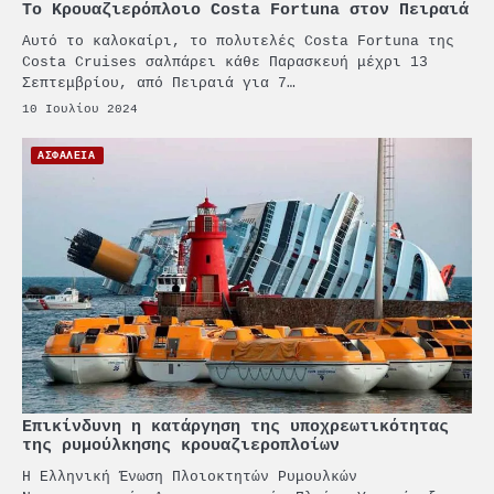
Το Κρουαζιερόπλοιο Costa Fortuna στον Πειραιά
PCT: Διπλή διάκριση για την
υπεύθυνη ανάπτυξη και τη
Αυτό το καλοκαίρι, το πολυτελές Costa Fortuna της
βιώσιμη επιχειρηματικότητα
Costa Cruises σαλπάρει κάθε Παρασκευή μέχρι 13
Σεπτεμβρίου, από Πειραιά για 7…
3
Γ. Ξηραδάκης: Η ευρωπαϊκή
10 Ιουλίου 2024
στρατηγική αυτονομία περνά
μέσα από τη ναυτιλία
ΑΣΦΑΛΕΙΑ
4
Ένωση Πλοιοκτητών Ρυμουλκών:
«Η ασφάλεια δεν μπορεί να
αποτελεί αντικείμενο
πολιτικών συμβιβασμών»
5
Πανεπιστήμιο Αιγαίου:
Πρωτοποριακό ναυτιλιακό
strategic debate
1
O Sir Στέλιου Χατζηιωάννου
επίτημος δημότης Σπετσών
Επικίνδυνη η κατάργηση της υποχρεωτικότητας
της ρυμούλκησης κρουαζιεροπλοίων
Η Ελληνική Ένωση Πλοιοκτητών Ρυμουλκών
2