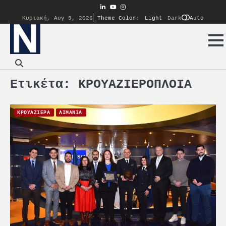
Skip
linkedin
youtube
instagram
to
Auto
Κυριακή, Αυγ 9, 2026
Theme Color:
Light
Dark
content
Ετικέτα:
ΚΡΟΥΑΖΙΕΡΟΠΛΟΙΑ
ΚΡΟΥΑΖΙΕΡΑ
ΛΙΜΑΝΙΑ