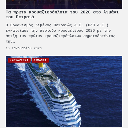
Τα πρώτα κρουαζιερόπλοια του 2026 στο λιμάνι
του Πειραιά
Ο Οργανισμός Λιμένος Πειραιώς Α.Ε. (ΟΛΠ Α.Ε.)
εγκαινίασε την περίοδο κρουαζιέρας 2026 με την
άφιξη των πρώτων κρουαζιερόπλοιων σηματοδοτώντας
την…
15 Ιανουαρίου 2026
ΚΡΟΥΑΖΙΕΡΑ
ΛΙΜΑΝΙΑ
2