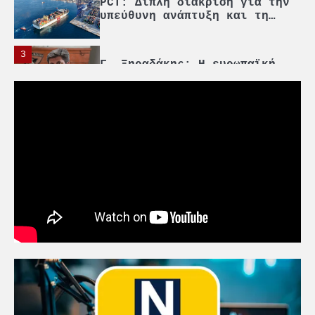
PCT: Διπλή διάκριση για την
υπεύθυνη ανάπτυξη και τη
βιώσιμη επιχειρηματικότητα
3
Γ. Ξηραδάκης: Η ευρωπαϊκή
στρατηγική αυτονομία περνά
μέσα από τη ναυτιλία
4
Ένωση Πλοιοκτητών Ρυμουλκών:
«Η ασφάλεια δεν μπορεί να
αποτελεί αντικείμενο
πολιτικών συμβιβασμών»
5
Πανεπιστήμιο Αιγαίου:
Πρωτοποριακό ναυτιλιακό
strategic debate