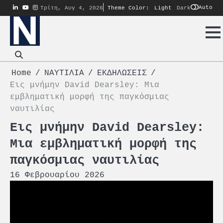
Skip
linkedin
youtube
instagram
Auto
Τρίτη, Αυγ 4, 2026
Theme Color:
Light
Dark
to
content
Home
ΝΑΥΤΙΛΙΑ
ΕΚΔΗΛΩΣΕΙΣ
Εις μνήμην David Dearsley: Μια
εμβληματική μορφή της παγκόσμιας
ναυτιλίας
Εις μνήμην David Dearsley:
Μια εμβληματική μορφή της
παγκόσμιας ναυτιλίας
16 Φεβρουαρίου 2026