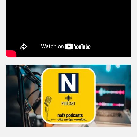
5
Πανεπιστήμιο Αιγαίου:
Πρωτοποριακό ναυτιλιακό
strategic debate