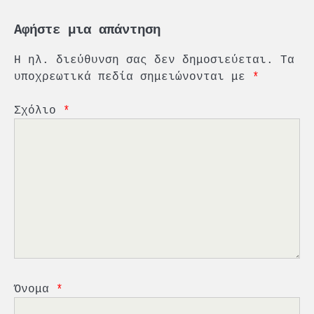
Αφήστε μια απάντηση
Η ηλ. διεύθυνση σας δεν δημοσιεύεται.
Τα
υποχρεωτικά πεδία σημειώνονται με
*
Σχόλιο
*
2
PCT: Διπλή διάκριση για την
υπεύθυνη ανάπτυξη και τη
βιώσιμη επιχειρηματικότητα
3
Γ. Ξηραδάκης: Η ευρωπαϊκή
στρατηγική αυτονομία περνά
μέσα από τη ναυτιλία
4
Ένωση Πλοιοκτητών Ρυμουλκών:
«Η ασφάλεια δεν μπορεί να
Όνομα
*
αποτελεί αντικείμενο
πολιτικών συμβιβασμών»