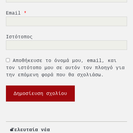
5
Πανεπιστήμιο Αιγαίου:
Πρωτοποριακό ναυτιλιακό
Email
*
strategic debate
1
O Sir Στέλιου Χατζηιωάννου
Ιστότοπος
επίτημος δημότης Σπετσών
2
Αποθήκευσε το όνομά μου, email, και
PCT: Διπλή διάκριση για την
υπεύθυνη ανάπτυξη και τη
τον ιστότοπο μου σε αυτόν τον πλοηγό για
βιώσιμη επιχειρηματικότητα
την επόμενη φορά που θα σχολιάσω.
3
Γ. Ξηραδάκης: Η ευρωπαϊκή
στρατηγική αυτονομία περνά
μέσα από τη ναυτιλία
4
Ένωση Πλοιοκτητών Ρυμουλκών:
«Η ασφάλεια δεν μπορεί να
αποτελεί αντικείμενο
Τελευταία νέα
πολιτικών συμβιβασμών»