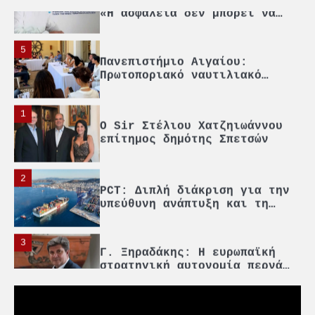
5
Πανεπιστήμιο Αιγαίου:
Πρωτοποριακό ναυτιλιακό
strategic debate
1
O Sir Στέλιου Χατζηιωάννου
επίτημος δημότης Σπετσών
2
PCT: Διπλή διάκριση για την
υπεύθυνη ανάπτυξη και τη
βιώσιμη επιχειρηματικότητα
3
Γ. Ξηραδάκης: Η ευρωπαϊκή
στρατηγική αυτονομία περνά
μέσα από τη ναυτιλία
4
Ένωση Πλοιοκτητών Ρυμουλκών:
«Η ασφάλεια δεν μπορεί να
αποτελεί αντικείμενο
πολιτικών συμβιβασμών»