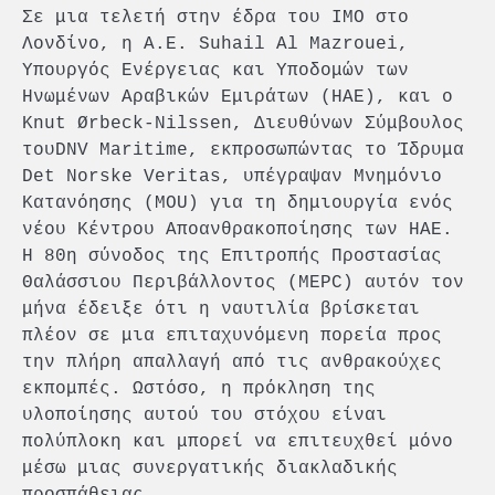
Σε μια τελετή στην έδρα του ΙΜΟ στο
Λονδίνο, η Α.Ε. Suhail Al Mazrouei,
Υπουργός Ενέργειας και Υποδομών των
Ηνωμένων Αραβικών Εμιράτων (ΗΑΕ), και ο
Knut Ørbeck-Nilssen, Διευθύνων Σύμβουλος
τουDNV Maritime, εκπροσωπώντας το Ίδρυμα
Det Norske Veritas, υπέγραψαν Μνημόνιο
Κατανόησης (MOU) για τη δημιουργία ενός
νέου Κέντρου Αποανθρακοποίησης των ΗΑΕ.
Η 80η σύνοδος της Επιτροπής Προστασίας
Θαλάσσιου Περιβάλλοντος (MEPC) αυτόν τον
μήνα έδειξε ότι η ναυτιλία βρίσκεται
πλέον σε μια επιταχυνόμενη πορεία προς
την πλήρη απαλλαγή από τις ανθρακούχες
εκπομπές. Ωστόσο, η πρόκληση της
υλοποίησης αυτού του στόχου είναι
πολύπλοκη και μπορεί να επιτευχθεί μόνο
μέσω μιας συνεργατικής διακλαδικής
προσπάθειας.