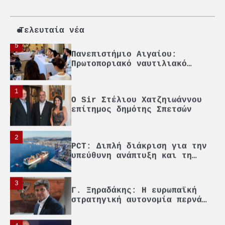
Ένωση Πλοιοκτητών Ρυμουλκών:
«Η ασφάλεια δεν μπορεί να
αποτελεί αντικείμενο
πολιτικών συμβιβασμών»
Τελευταία νέα
5
Πανεπιστήμιο Αιγαίου:
Πρωτοποριακό ναυτιλιακό
strategic debate
1
O Sir Στέλιου Χατζηιωάννου
επίτημος δημότης Σπετσών
2
PCT: Διπλή διάκριση για την
υπεύθυνη ανάπτυξη και τη
βιώσιμη επιχειρηματικότητα
3
Γ. Ξηραδάκης: Η ευρωπαϊκή
στρατηγική αυτονομία περνά
μέσα από τη ναυτιλία
4