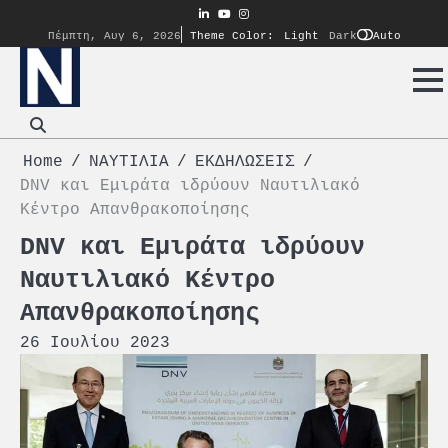
Skip
linkedin
youtube
instagram
to
Auto
Πέμπτη, Αυγ 6, 2026
Theme Color:
Light
Dark
content
Home
ΝΑΥΤΙΛΙΑ
ΕΚΔΗΛΩΣΕΙΣ
DNV και Εμιράτα ιδρύουν Ναυτιλιακό
Κέντρο Απανθρακοποίησης
DNV και Εμιράτα ιδρύουν
Ναυτιλιακό Κέντρο
Απανθρακοποίησης
26 Ιουλίου 2023