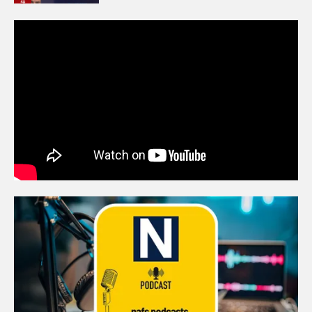
Ένωση Πλοιοκτητών Ρυμουλκών:
«Η ασφάλεια δεν μπορεί να
αποτελεί αντικείμενο
πολιτικών συμβιβασμών»
5
Πανεπιστήμιο Αιγαίου:
Πρωτοποριακό ναυτιλιακό
strategic debate