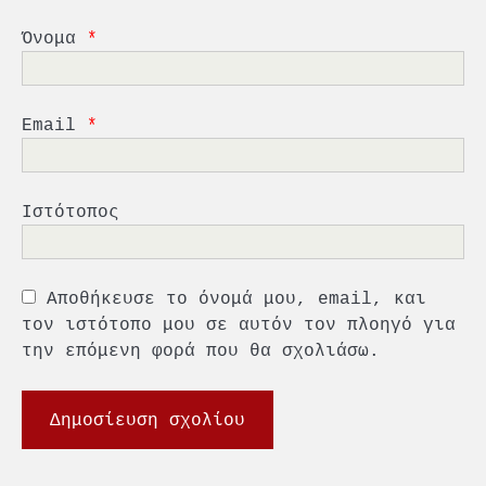
Ένωση Πλοιοκτητών Ρυμουλκών:
«Η ασφάλεια δεν μπορεί να
Όνομα
*
αποτελεί αντικείμενο
πολιτικών συμβιβασμών»
5
Πανεπιστήμιο Αιγαίου:
Πρωτοποριακό ναυτιλιακό
Email
*
strategic debate
1
O Sir Στέλιου Χατζηιωάννου
Ιστότοπος
επίτημος δημότης Σπετσών
2
Αποθήκευσε το όνομά μου, email, και
PCT: Διπλή διάκριση για την
υπεύθυνη ανάπτυξη και τη
τον ιστότοπο μου σε αυτόν τον πλοηγό για
βιώσιμη επιχειρηματικότητα
την επόμενη φορά που θα σχολιάσω.
3
Γ. Ξηραδάκης: Η ευρωπαϊκή
στρατηγική αυτονομία περνά
μέσα από τη ναυτιλία
4