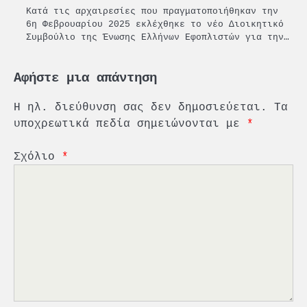
Kατά τις αρχαιρεσίες που πραγματοποιήθηκαν την
6η Φεβρουαρίου 2025 εκλέχθηκε το νέο Διοικητικό
Συμβούλιο της Ένωσης Ελλήνων Εφοπλιστών για την…
Αφήστε μια απάντηση
Η ηλ. διεύθυνση σας δεν δημοσιεύεται.
Τα
υποχρεωτικά πεδία σημειώνονται με
*
Σχόλιο
*
2
PCT: Διπλή διάκριση για την
υπεύθυνη ανάπτυξη και τη
βιώσιμη επιχειρηματικότητα
3
Γ. Ξηραδάκης: Η ευρωπαϊκή
στρατηγική αυτονομία περνά
μέσα από τη ναυτιλία
4