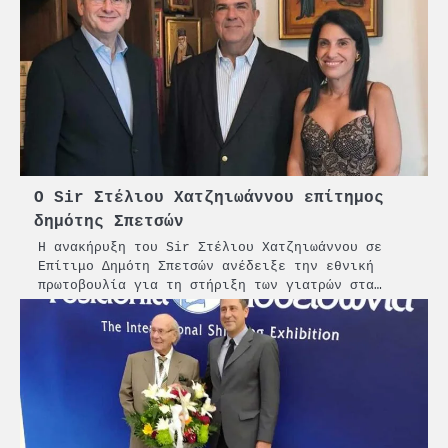
O Sir Στέλιου Χατζηιωάννου επίτημος
δημότης Σπετσών
Η ανακήρυξη του Sir Στέλιου Χατζηιωάννου σε
Επίτιμο Δημότη Σπετσών ανέδειξε την εθνική
πρωτοβουλία για τη στήριξη των γιατρών στα…