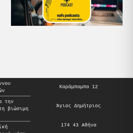
ννου
Καράμπαμπα 12
ών
α την
Άγιος Δημήτριος
τη βιώσιμη
174 43 Αθήνα
ϊκή