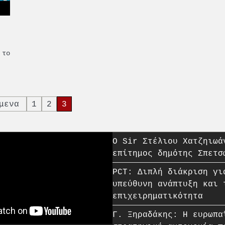
 το
μενα
1
2
3
O Sir Στέλιου Χατζηιωά
επίτημος δημότης Σπετσ
PCT: Διπλή διάκριση γι
υπεύθυνη ανάπτυξη και 
επιχειρηματικότητα
Γ. Ξηραδάκης: Η ευρωπα