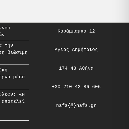
ννου
Καράμπαμπα 12
ών
α την
Άγιος Δημήτριος
τη βιώσιμη
174 43 Αθήνα
ϊκή
ερνά μέσα
+30 210 42 86 606
υλκών: «Η
 αποτελεί
nafs{@}nafs.gr