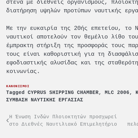
στενά με διεθνείς οργανισμούς, πλοιοκτ
διατήρηση υψηλών προτύπων ναυτικής εργ
Με την ευκαιρία της 20ής επετείου, το 
ναυτικοί αποτελούν τον θεμέλιο λίθο το
έμπρακτη στήριξη της προσφοράς τους πα
τους είναι καθοριστική για τη διασφάλι
εφοδιαστικής αλυσίδας και της σταθερότ
κοινωνίας.
ΚΑΝΟΝΙΣΜΟΙ
Tagged
CYPRUS SHIPPING CHAMBER
,
MLC 2006
,
ΣΥΜΒΑΣΗ ΝΑΥΤΙΚΗΣ ΕΡΓΑΣΙΑΣ
Πλοήγηση
Η Ένωση Ινδών Πλοιοκτητών προσχωρεί
στο Διεθνές Ναυτιλιακό Επιμελητήριο
πελ
άρθρων