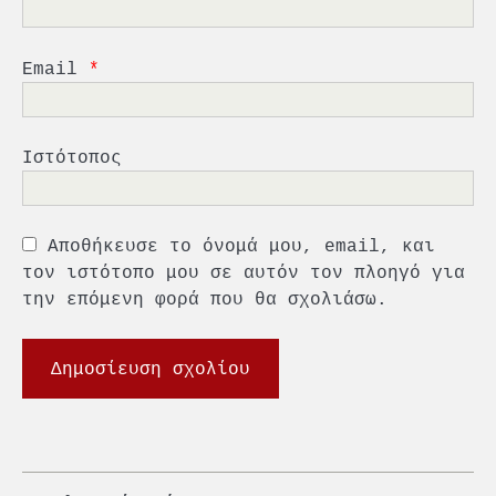
πολιτικών συμβιβασμών»
5
Πανεπιστήμιο Αιγαίου:
Πρωτοποριακό ναυτιλιακό
Email
*
strategic debate
1
O Sir Στέλιου Χατζηιωάννου
Ιστότοπος
επίτημος δημότης Σπετσών
2
Αποθήκευσε το όνομά μου, email, και
PCT: Διπλή διάκριση για την
υπεύθυνη ανάπτυξη και τη
τον ιστότοπο μου σε αυτόν τον πλοηγό για
βιώσιμη επιχειρηματικότητα
την επόμενη φορά που θα σχολιάσω.
3
Γ. Ξηραδάκης: Η ευρωπαϊκή
στρατηγική αυτονομία περνά
μέσα από τη ναυτιλία
4
Ένωση Πλοιοκτητών Ρυμουλκών:
«Η ασφάλεια δεν μπορεί να
αποτελεί αντικείμενο