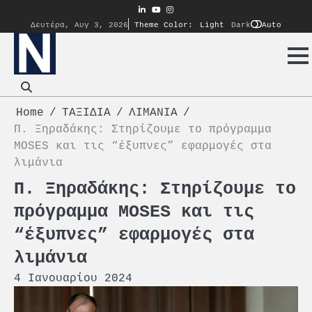
Skip
linkedin
youtube
instagram
to
Auto
Δευτέρα, Αυγ 3, 2026
Theme Color:
Light
Dark
content
Home
ΤΑΞΙΔΙΑ
ΛΙΜΑΝΙΑ
Π. Ξηραδάκης: Στηρίζουμε το πρόγραμμα
MOSES και τις “έξυπνες” εφαρμογές στα
λιμάνια
Π. Ξηραδάκης: Στηρίζουμε το
πρόγραμμα MOSES και τις
“έξυπνες” εφαρμογές στα
λιμάνια
4 Ιανουαρίου 2024