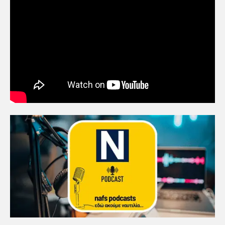
πολιτικών συμβιβασμών»
5
Πανεπιστήμιο Αιγαίου:
Πρωτοποριακό ναυτιλιακό
strategic debate