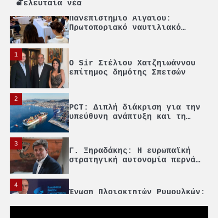
πολιτικών συμβιβασμών»
Τελευταία νέα
5
Πανεπιστήμιο Αιγαίου:
Πρωτοποριακό ναυτιλιακό
strategic debate
1
O Sir Στέλιου Χατζηιωάννου
επίτημος δημότης Σπετσών
2
PCT: Διπλή διάκριση για την
υπεύθυνη ανάπτυξη και τη
βιώσιμη επιχειρηματικότητα
3
Γ. Ξηραδάκης: Η ευρωπαϊκή
στρατηγική αυτονομία περνά
μέσα από τη ναυτιλία
4
Ένωση Πλοιοκτητών Ρυμουλκών:
«Η ασφάλεια δεν μπορεί να
αποτελεί αντικείμενο