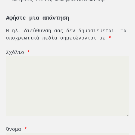
«Πειραιάς ΙΙ» στη Ναυπηγοεπισκευαστική…
Αφήστε μια απάντηση
Η ηλ. διεύθυνση σας δεν δημοσιεύεται.
Τα
υποχρεωτικά πεδία σημειώνονται με
*
Σχόλιο
*
2
PCT: Διπλή διάκριση για την
υπεύθυνη ανάπτυξη και τη
βιώσιμη επιχειρηματικότητα
3
Γ. Ξηραδάκης: Η ευρωπαϊκή
στρατηγική αυτονομία περνά
μέσα από τη ναυτιλία
4
Ένωση Πλοιοκτητών Ρυμουλκών:
«Η ασφάλεια δεν μπορεί να
Όνομα
*
αποτελεί αντικείμενο