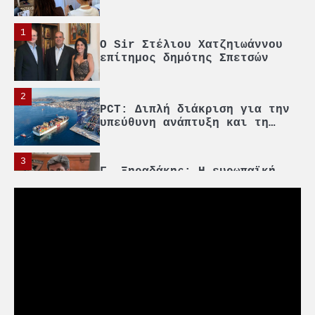
1
O Sir Στέλιου Χατζηιωάννου
επίτημος δημότης Σπετσών
2
PCT: Διπλή διάκριση για την
υπεύθυνη ανάπτυξη και τη
βιώσιμη επιχειρηματικότητα
3
Γ. Ξηραδάκης: Η ευρωπαϊκή
στρατηγική αυτονομία περνά
μέσα από τη ναυτιλία
4
Ένωση Πλοιοκτητών Ρυμουλκών:
«Η ασφάλεια δεν μπορεί να
αποτελεί αντικείμενο
πολιτικών συμβιβασμών»
5
Πανεπιστήμιο Αιγαίου:
Πρωτοποριακό ναυτιλιακό
strategic debate