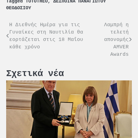
Tagged
TOTOTHEO
,
ΔΕΣΠΟΙΝΑ ΠΑΝΑΓΙΩΤΟΥ
ΘΕΟΔΟΣΙΟΥ
Πλοήγηση
Η Διεθνής Ημέρα για τις
Λαμπρή η
Γυναίκες στη Ναυτιλία θα
τελετή
άρθρων
εορτάζεται στις 18 Μαΐου
απονομής
κάθε χρόνο
AMVER
Awards
Σχετικά νέα