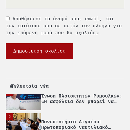
1
O Sir Στέλιου Χατζηιωάννου
Αποθήκευσε το όνομά μου, email, και
επίτημος δημότης Σπετσών
τον ιστότοπο μου σε αυτόν τον πλοηγό για
την επόμενη φορά που θα σχολιάσω.
2
PCT: Διπλή διάκριση για την
υπεύθυνη ανάπτυξη και τη
βιώσιμη επιχειρηματικότητα
3
Γ. Ξηραδάκης: Η ευρωπαϊκή
στρατηγική αυτονομία περνά
μέσα από τη ναυτιλία
4
Τελευταία νέα
Ένωση Πλοιοκτητών Ρυμουλκών:
«Η ασφάλεια δεν μπορεί να
αποτελεί αντικείμενο
πολιτικών συμβιβασμών»
5
Πανεπιστήμιο Αιγαίου:
Πρωτοποριακό ναυτιλιακό
strategic debate