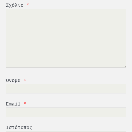
Σχόλιο
*
2
PCT: Διπλή διάκριση για την
υπεύθυνη ανάπτυξη και τη
βιώσιμη επιχειρηματικότητα
3
Γ. Ξηραδάκης: Η ευρωπαϊκή
στρατηγική αυτονομία περνά
μέσα από τη ναυτιλία
Όνομα
*
4
Ένωση Πλοιοκτητών Ρυμουλκών:
«Η ασφάλεια δεν μπορεί να
Email
*
αποτελεί αντικείμενο
πολιτικών συμβιβασμών»
5
Πανεπιστήμιο Αιγαίου:
Πρωτοποριακό ναυτιλιακό
Ιστότοπος
strategic debate