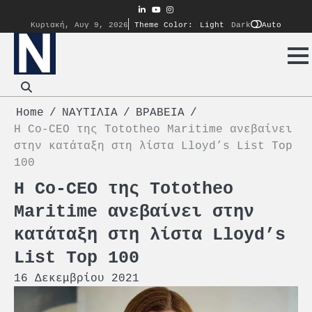
Skip
linkedin
youtube
instagram
to
Auto
Κυριακή, Αυγ 9, 2026
Theme Color:
Light
Dark
content
Home
ΝΑΥΤΙΛΙΑ
ΒΡΑΒΕΙΑ
Η Co-CEO της Tototheo Maritime ανεβαίνει
στην κατάταξη στη λίστα Lloyd’s List Top
100
Η Co-CEO της Tototheo
Maritime ανεβαίνει στην
κατάταξη στη λίστα Lloyd’s
List Top 100
16 Δεκεμβρίου 2021