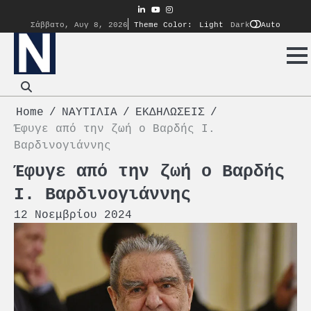
Skip
linkedin
youtube
instagram
to
Auto
Σάββατο, Αυγ 8, 2026
Theme Color:
Light
Dark
content
Home
ΝΑΥΤΙΛΙΑ
ΕΚΔΗΛΩΣΕΙΣ
Έφυγε από την ζωή ο Βαρδής Ι.
Βαρδινογιάννης
Έφυγε από την ζωή ο Βαρδής
Ι. Βαρδινογιάννης
12 Νοεμβρίου 2024