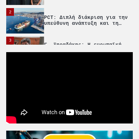
2
PCT: Διπλή διάκριση για την
υπεύθυνη ανάπτυξη και τη
βιώσιμη επιχειρηματικότητα
3
Γ. Ξηραδάκης: Η ευρωπαϊκή
στρατηγική αυτονομία περνά
μέσα από τη ναυτιλία
4
Ένωση Πλοιοκτητών Ρυμουλκών:
«Η ασφάλεια δεν μπορεί να
αποτελεί αντικείμενο
πολιτικών συμβιβασμών»
5
Πανεπιστήμιο Αιγαίου:
Πρωτοποριακό ναυτιλιακό
strategic debate