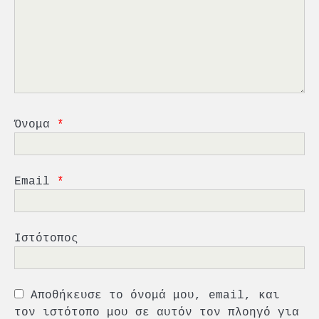
2
PCT: Διπλή διάκριση για την
υπεύθυνη ανάπτυξη και τη
βιώσιμη επιχειρηματικότητα
3
Γ. Ξηραδάκης: Η ευρωπαϊκή
στρατηγική αυτονομία περνά
Όνομα
*
μέσα από τη ναυτιλία
4
Ένωση Πλοιοκτητών Ρυμουλκών:
Email
*
«Η ασφάλεια δεν μπορεί να
αποτελεί αντικείμενο
πολιτικών συμβιβασμών»
5
Πανεπιστήμιο Αιγαίου:
Ιστότοπος
Πρωτοποριακό ναυτιλιακό
strategic debate
1
Αποθήκευσε το όνομά μου, email, και
O Sir Στέλιου Χατζηιωάννου
επίτημος δημότης Σπετσών
τον ιστότοπο μου σε αυτόν τον πλοηγό για