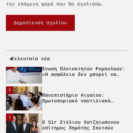
την επόμενη φορά που θα σχολιάσω.
2
PCT: Διπλή διάκριση για την
υπεύθυνη ανάπτυξη και τη
βιώσιμη επιχειρηματικότητα
3
Γ. Ξηραδάκης: Η ευρωπαϊκή
στρατηγική αυτονομία περνά
μέσα από τη ναυτιλία
Τελευταία νέα
4
Ένωση Πλοιοκτητών Ρυμουλκών:
«Η ασφάλεια δεν μπορεί να
αποτελεί αντικείμενο
πολιτικών συμβιβασμών»
5
Πανεπιστήμιο Αιγαίου:
Πρωτοποριακό ναυτιλιακό
strategic debate
1
O Sir Στέλιου Χατζηιωάννου
επίτημος δημότης Σπετσών