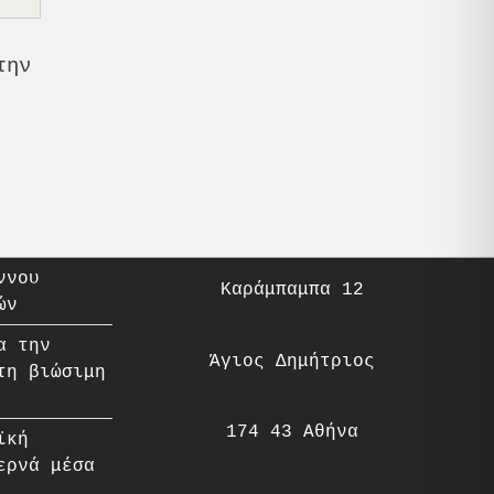
την
ννου
Καράμπαμπα 12
ών
α την
Άγιος Δημήτριος
τη βιώσιμη
174 43 Αθήνα
ϊκή
ερνά μέσα