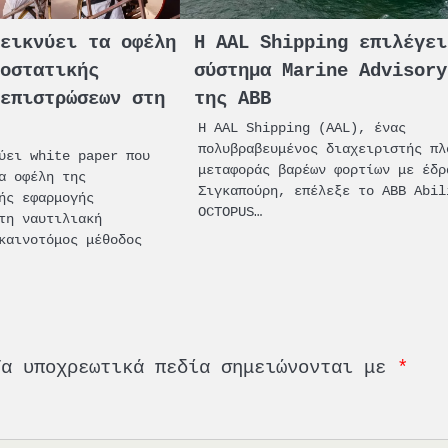
δεικνύει τα οφέλη
Η AAL Shipping επιλέγει
ροστατικής
σύστημα Marine Advisory
 επιστρώσεων στη
της ABB
Η AAL Shipping (AAL), ένας
πολυβραβευμένος διαχειριστής πλ
ύει white paper που
μεταφοράς βαρέων φορτίων με έδρ
α οφέλη της
Σιγκαπούρη, επέλεξε το ABB Abil
ής εφαρμογής
OCTOPUS…
τη ναυτιλιακή
καινοτόμος μέθοδος
Τα υποχρεωτικά πεδία σημειώνονται με
*