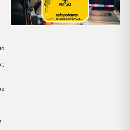
πό
υς
σε
ν