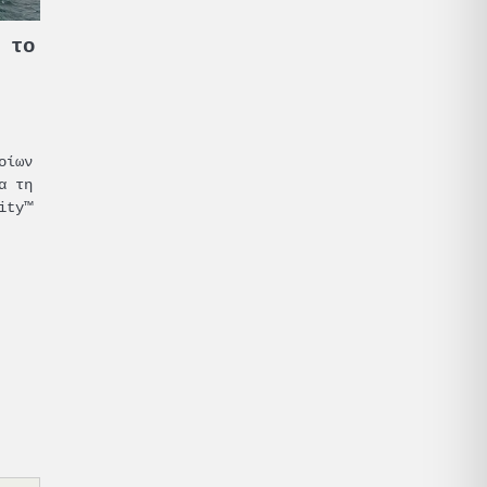
 το
οίων
α τη
ity™