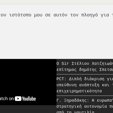
τον ιστότοπο μου σε αυτόν τον πλοηγό για 
O Sir Στέλιου Χατζηιωά
επίτημος δημότης Σπετσ
PCT: Διπλή διάκριση γι
υπεύθυνη ανάπτυξη και 
επιχειρηματικότητα
Γ. Ξηραδάκης: Η ευρωπα
στρατηγική αυτονομία π
από τη ναυτιλία