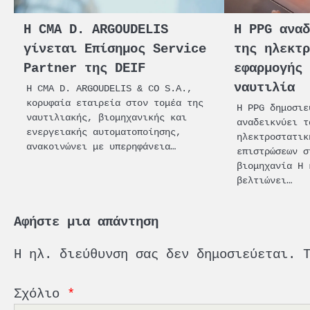
Η CMA D. ARGOUDELIS
Η PPG ανα
γίνεται Επίσημος Service
της ηλεκτ
Partner της DEIF
εφαρμογής
ναυτιλία
Η CMA D. ARGOUDELIS & CO S.A.,
κορυφαία εταιρεία στον τομέα της
Η PPG δημοσιε
ναυτιλιακής, βιομηχανικής και
αναδεικνύει τ
ενεργειακής αυτοματοποίησης,
ηλεκτροστατικ
ανακοινώνει με υπερηφάνεια…
επιστρώσεων σ
βιομηχανία Η 
βελτιώνει…
Αφήστε μια απάντηση
Η ηλ. διεύθυνση σας δεν δημοσιεύεται.
Σχόλιο
*