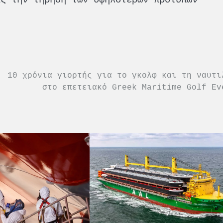
10 χρόνια γιορτής για το γκολφ και τη ναυτι
στο επετειακό Greek Maritime Golf Ev