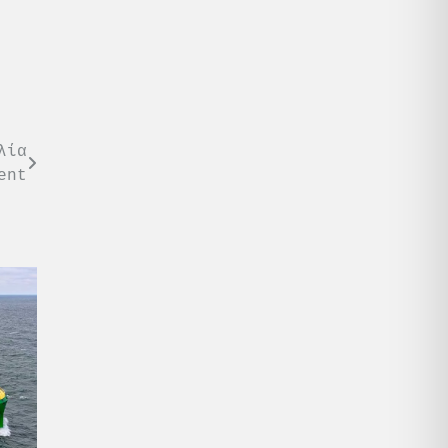
λία
ent