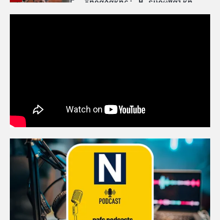
Γ. Ξηραδάκης: Η ευρωπαϊκή
στρατηγική αυτονομία περνά
μέσα από τη ναυτιλία
4
Ένωση Πλοιοκτητών Ρυμουλκών:
«Η ασφάλεια δεν μπορεί να
αποτελεί αντικείμενο
πολιτικών συμβιβασμών»
5
Πανεπιστήμιο Αιγαίου:
Πρωτοποριακό ναυτιλιακό
strategic debate