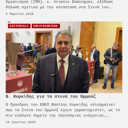
Οργανισμού (IMO), κ. Arsenio Dominguez, εξέδωσε
Γ. Ξηραδάκης: Η ευρωπαϊκή
δήλωση σχετικά με την κατάσταση στα Στενά του…
στρατηγική αυτονομία περνά
2 Μαρτίου 2026
μέσα από τη ναυτιλία
4
EDITORIALS
UNCATEGORIZED
Ένωση Πλοιοκτητών Ρυμουλκών:
«Η ασφάλεια δεν μπορεί να
αποτελεί αντικείμενο
πολιτικών συμβιβασμών»
5
Πανεπιστήμιο Αιγαίου:
Πρωτοποριακό ναυτιλιακό
strategic debate
1
O Sir Στέλιου Χατζηιωάννου
επίτημος δημότης Σπετσών
Β. Κορκίδης για τα στενά του Ορμούζ
2
Ο Πρόεδρος του ΕΒΕΠ Βασίλης Κορκίδης επισημαίνει
PCT: Διπλή διάκριση για την
πως τα Στενά του Ορμούζ έχουν χαρακτηριστεί, ως το
υπεύθυνη ανάπτυξη και τη
πιο ευάλωτο σημείο της παγκόσμιας ενέργειας,…
βιώσιμη επιχειρηματικότητα
24 Ιουνίου 2025
3