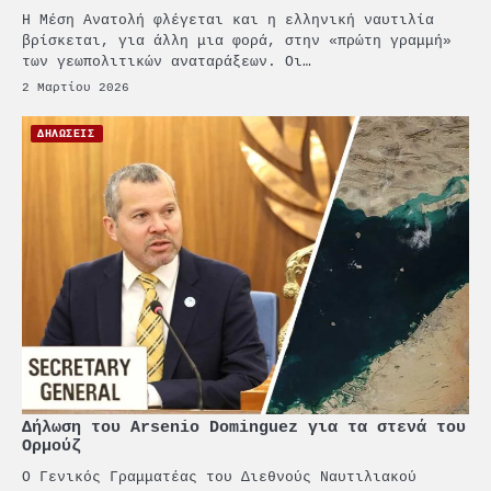
Η Μέση Ανατολή φλέγεται και η ελληνική ναυτιλία
βρίσκεται, για άλλη μια φορά, στην «πρώτη γραμμή»
των γεωπολιτικών αναταράξεων. Οι…
2 Μαρτίου 2026
ΔΗΛΩΣΕΙΣ
2
PCT: Διπλή διάκριση για την
Δήλωση του Arsenio Dominguez για τα στενά του
υπεύθυνη ανάπτυξη και τη
Ορμούζ
βιώσιμη επιχειρηματικότητα
Ο Γενικός Γραμματέας του Διεθνούς Ναυτιλιακού
3