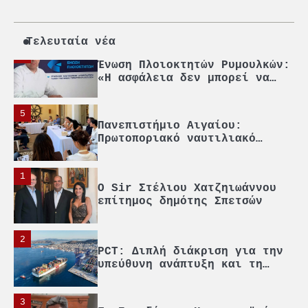
Γ. Ξηραδάκης: Η ευρωπαϊκή
στρατηγική αυτονομία περνά
μέσα από τη ναυτιλία
Τελευταία νέα
4
Ένωση Πλοιοκτητών Ρυμουλκών:
«Η ασφάλεια δεν μπορεί να
αποτελεί αντικείμενο
πολιτικών συμβιβασμών»
5
Πανεπιστήμιο Αιγαίου:
Πρωτοποριακό ναυτιλιακό
strategic debate
1
O Sir Στέλιου Χατζηιωάννου
επίτημος δημότης Σπετσών
2
PCT: Διπλή διάκριση για την
υπεύθυνη ανάπτυξη και τη
βιώσιμη επιχειρηματικότητα
3