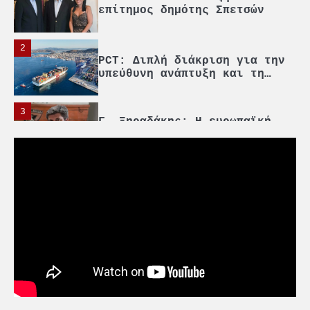
επίτημος δημότης Σπετσών
2
PCT: Διπλή διάκριση για την
υπεύθυνη ανάπτυξη και τη
βιώσιμη επιχειρηματικότητα
3
Γ. Ξηραδάκης: Η ευρωπαϊκή
στρατηγική αυτονομία περνά
μέσα από τη ναυτιλία
4
Ένωση Πλοιοκτητών Ρυμουλκών:
«Η ασφάλεια δεν μπορεί να
αποτελεί αντικείμενο
πολιτικών συμβιβασμών»
5
Πανεπιστήμιο Αιγαίου:
Πρωτοποριακό ναυτιλιακό
strategic debate