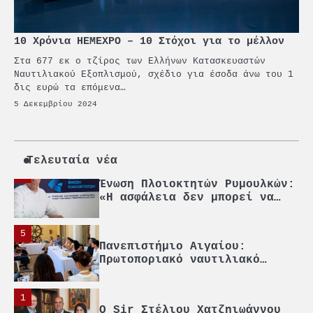
επίτημος δημότης Σπετσών
10 Χρόνια ΗΕΜΕΧΡΟ – 10 Στόχοι για το μέλλον
2
Στα 677 εκ ο τζίρος των Ελλήνων Κατασκευαστών
PCT: Διπλή διάκριση για την
Ναυτιλιακού Εξοπλισμού, σχέδιο για έσοδα άνω του 1
υπεύθυνη ανάπτυξη και τη
δις ευρώ τα επόμενα…
βιώσιμη επιχειρηματικότητα
5 Δεκεμβρίου 2024
3
Γ. Ξηραδάκης: Η ευρωπαϊκή
στρατηγική αυτονομία περνά
μέσα από τη ναυτιλία
Τελευταία νέα
4
Ένωση Πλοιοκτητών Ρυμουλκών:
«Η ασφάλεια δεν μπορεί να
αποτελεί αντικείμενο
πολιτικών συμβιβασμών»
5
Πανεπιστήμιο Αιγαίου:
Πρωτοποριακό ναυτιλιακό
strategic debate
1
O Sir Στέλιου Χατζηιωάννου