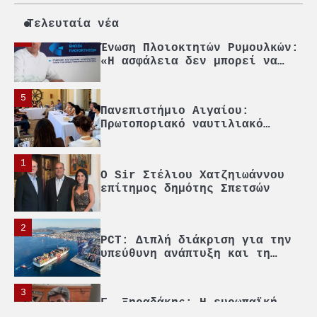
στρατηγική αυτονομία περνά
μέσα από τη ναυτιλία
Τελευταία νέα
4
Ένωση Πλοιοκτητών Ρυμουλκών:
«Η ασφάλεια δεν μπορεί να
αποτελεί αντικείμενο
πολιτικών συμβιβασμών»
5
Πανεπιστήμιο Αιγαίου:
Πρωτοποριακό ναυτιλιακό
strategic debate
1
O Sir Στέλιου Χατζηιωάννου
επίτημος δημότης Σπετσών
2
PCT: Διπλή διάκριση για την
υπεύθυνη ανάπτυξη και τη
βιώσιμη επιχειρηματικότητα
3
Γ. Ξηραδάκης: Η ευρωπαϊκή
στρατηγική αυτονομία περνά