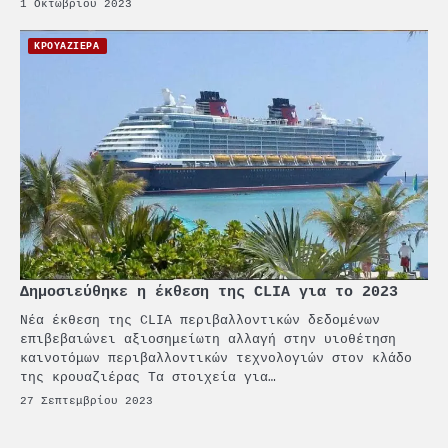
1 Οκτωβρίου 2023
στρατηγική αυτονομία περνά
μέσα από τη ναυτιλία
ΚΡΟΥΑΖΙΕΡΑ
4
Ένωση Πλοιοκτητών Ρυμουλκών:
«Η ασφάλεια δεν μπορεί να
αποτελεί αντικείμενο
πολιτικών συμβιβασμών»
5
Πανεπιστήμιο Αιγαίου:
Πρωτοποριακό ναυτιλιακό
strategic debate
1
O Sir Στέλιου Χατζηιωάννου
επίτημος δημότης Σπετσών
Δημοσιεύθηκε η έκθεση της CLIA για το 2023
Νέα έκθεση της CLIA περιβαλλοντικών δεδομένων
2
επιβεβαιώνει αξιοσημείωτη αλλαγή στην υιοθέτηση
PCT: Διπλή διάκριση για την
καινοτόμων περιβαλλοντικών τεχνολογιών στον κλάδο
υπεύθυνη ανάπτυξη και τη
της κρουαζιέρας Τα στοιχεία για…
βιώσιμη επιχειρηματικότητα
27 Σεπτεμβρίου 2023
3
Γ. Ξηραδάκης: Η ευρωπαϊκή