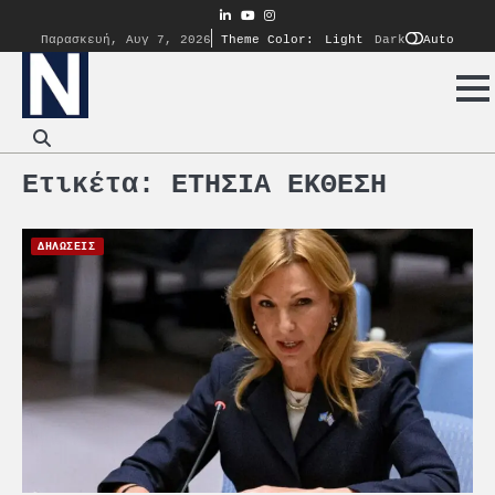
Skip
linkedin
youtube
instagram
to
Auto
Παρασκευή, Αυγ 7, 2026
Theme Color:
Light
Dark
content
Ετικέτα:
ΕΤΗΣΙΑ ΕΚΘΕΣΗ
ΔΗΛΩΣΕΙΣ