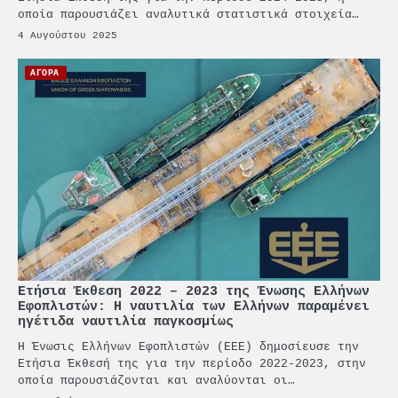
οποία παρουσιάζει αναλυτικά στατιστικά στοιχεία…
4 Αυγούστου 2025
ΑΓΟΡΑ
2
Ετήσια Έκθεση 2022 – 2023 της Ένωσης Ελλήνων
Εφοπλιστών: Η ναυτιλία των Ελλήνων παραμένει
PCT: Διπλή διάκριση για την
ηγέτιδα ναυτιλία παγκοσμίως
υπεύθυνη ανάπτυξη και τη
βιώσιμη επιχειρηματικότητα
Η Ένωσις Ελλήνων Εφοπλιστών (ΕΕΕ) δημοσίευσε την
Ετήσια Έκθεσή της για την περίοδο 2022-2023, στην
3
οποία παρουσιάζονται και αναλύονται οι…
Γ. Ξηραδάκης: Η ευρωπαϊκή