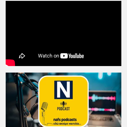
μέσα από τη ναυτιλία
4
Ένωση Πλοιοκτητών Ρυμουλκών:
«Η ασφάλεια δεν μπορεί να
αποτελεί αντικείμενο
πολιτικών συμβιβασμών»
5
Πανεπιστήμιο Αιγαίου:
Πρωτοποριακό ναυτιλιακό
strategic debate