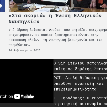
α
«Στα σκαριά» η Ένωση Ελληνικών
Ναυπηγείων
Υπό ίδρυση βρίσκεται Φορέας, που εκφράζει επιχειρημ
επιχειρήσεις, οι οποίες δραστηριοποιούνται στην
κατασκευή πλοίων, τη ναυπηγική βιομηχανία και τις
προμήθειες…
24 Φεβρουαρίου 2023
O Sir Στέλιου Χατζηιωά
επίτημος δημότης Σπετσ
PCT: Διπλή διάκριση γι
υπεύθυνη ανάπτυξη και 
επιχειρηματικότητα
Γ. Ξηραδάκης: Η ευρωπα
στρατηγική αυτονομία π