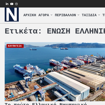
Skip
linkedin
youtube
instagram
to
content
ΑΡΧΙΚΗ
ΑΓΟΡΑ
ΠΕΡΙΒΑΛΛΟΝ
ΤΑΞΙΔΙΑ
Τ
Ετικέτα:
ΕΝΩΣΗ ΕΛΛΗΝΙ
ΝΑΥΠΗΓΕΙΑ