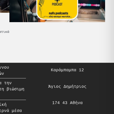
ατικά
ννου
Καράμπαμπα 12
ών
α την
Άγιος Δημήτριος
τη βιώσιμη
174 43 Αθήνα
ϊκή
ερνά μέσα