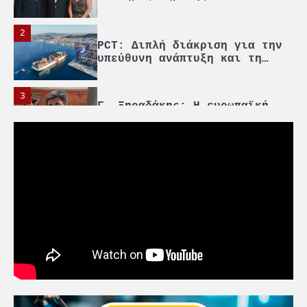
2
PCT: Διπλή διάκριση για την
υπεύθυνη ανάπτυξη και τη
βιώσιμη επιχειρηματικότητα
3
Γ. Ξηραδάκης: Η ευρωπαϊκή
στρατηγική αυτονομία περνά
μέσα από τη ναυτιλία
4
Ένωση Πλοιοκτητών Ρυμουλκών:
«Η ασφάλεια δεν μπορεί να
αποτελεί αντικείμενο
πολιτικών συμβιβασμών»
5
Πανεπιστήμιο Αιγαίου:
Πρωτοποριακό ναυτιλιακό
strategic debate