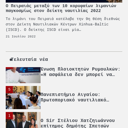
Ο Πειραιάς μεταξύ των 10 κορυφαίων λιμανιών
παγκοσμίως στον δείκτη ναυτιλίας 2022
2
Το λιμάνι του Πειραιά κατέλαβε την 9η θέση διεθνώς
PCT: Διπλή διάκριση για την
στον Δείκτη Ναυτιλιακών Κέντρων Xinhua-Baltic
υπεύθυνη ανάπτυξη και τη
(ISCD). Ο δείκτης ISCD είναι μία…
βιώσιμη επιχειρηματικότητα
21 Ιουλίου 2022
3
Γ. Ξηραδάκης: Η ευρωπαϊκή
στρατηγική αυτονομία περνά
μέσα από τη ναυτιλία
Τελευταία νέα
4
Ένωση Πλοιοκτητών Ρυμουλκών:
«Η ασφάλεια δεν μπορεί να
αποτελεί αντικείμενο
πολιτικών συμβιβασμών»
5
Πανεπιστήμιο Αιγαίου:
Πρωτοποριακό ναυτιλιακό
strategic debate
1
O Sir Στέλιου Χατζηιωάννου
επίτημος δημότης Σπετσών