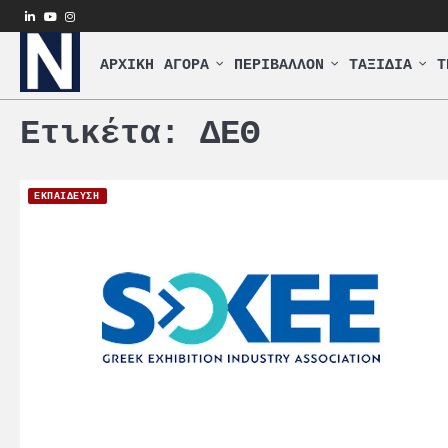
Skip
linkedin
youtube
instagram
to
content
ΑΡΧΙΚΗ
ΑΓΟΡΑ
ΠΕΡΙΒΑΛΛΟΝ
ΤΑΞΙΔΙΑ
Τ
Ετικέτα:
ΔΕΘ
ΕΚΠΑΙΔΕΥΣΗ