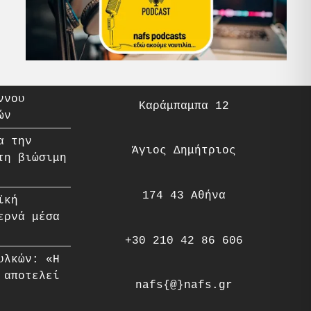
ννου
Καράμπαμπα 12
ών
α την
Άγιος Δημήτριος
τη βιώσιμη
174 43 Αθήνα
ϊκή
ερνά μέσα
+30 210 42 86 606
υλκών: «Η
 αποτελεί
nafs{@}nafs.gr