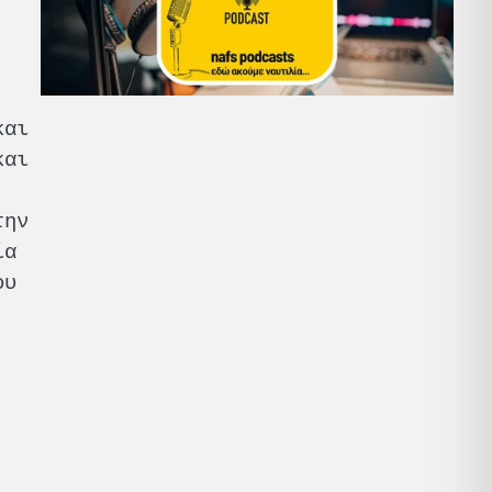
και
και
την
ία
ου