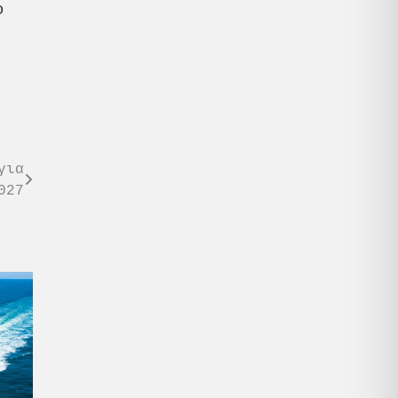
ο
για
027