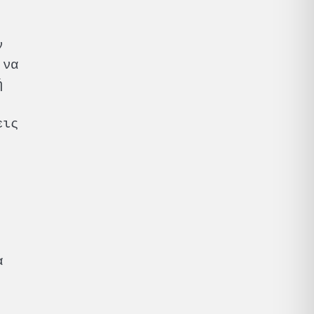
ν
 να
ή
.
εις
:
α