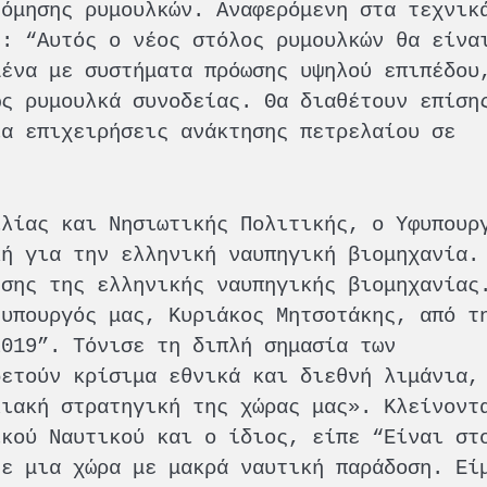
νόμησης ρυμουλκών. Αναφερόμενη στα τεχνικ
ε: “Αυτός ο νέος στόλος ρυμουλκών θα είνα
μένα με συστήματα πρόωσης υψηλού επιπέδου
ως ρυμουλκά συνοδείας. Θα διαθέτουν επίση
ια επιχειρήσεις ανάκτησης πετρελαίου σε
ιλίας και Νησιωτικής Πολιτικής, ο Υφυπουρ
κή για την ελληνική ναυπηγική βιομηχανία.
ησης της ελληνικής ναυπηγικής βιομηχανίας
θυπουργός μας, Κυριάκος Μητσοτάκης, από τ
2019”. Τόνισε τη διπλή σημασία των
ρετούν κρίσιμα εθνικά και διεθνή λιμάνια,
λιακή στρατηγική της χώρας μας». Κλείνοντ
ικού Ναυτικού και ο ίδιος, είπε “Είναι στ
τε μια χώρα με μακρά ναυτική παράδοση. Εί