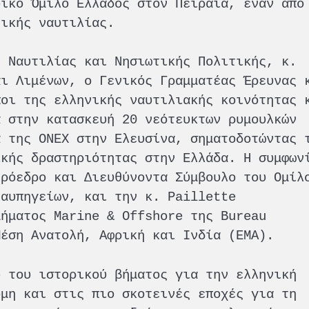
οϊκό Όμιλο Ελλάδος στον Πειραιά, έναν από
νικής ναυτιλίας.
ς Ναυτιλίας και Νησιωτικής Πολιτικής, κ.
αι Λιμένων, ο Γενικός Γραμματέας Έρευνας 
ποι της ελληνικής ναυτιλιακής κοινότητας 
ά στην κατασκευή 20 νεότευκτων ρυμουλκών
α της ONEX στην Ελευσίνα, σηματοδοτώντας 
ικής δραστηριότητας στην Ελλάδα. Η συμφων
Πρόεδρο και Διευθύνοντα Σύμβουλο του Ομίλ
Ναυπηγείων, και την κ. Paillette
μήματος Marine & Offshore της Bureau
Μέση Ανατολή, Αφρική και Ινδία (EMA).
ύ του ιστορικού βήματος για την ελληνική
όμη και στις πιο σκοτεινές εποχές για τη