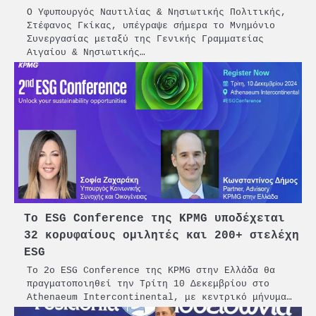
Ο Υφυπουργός Ναυτιλίας & Νησιωτικής Πολιτικής,
Στέφανος Γκίκας, υπέγραψε σήμερα το Μνημόνιο
Συνεργασίας μεταξύ της Γενικής Γραμματείας
Αιγαίου & Νησιωτικής…
2
PCT: Διπλή διάκριση για την
υπεύθυνη ανάπτυξη και τη
βιώσιμη επιχειρηματικότητα
Το ESG Conference της KPMG υποδέχεται
32 κορυφαίους ομιλητές και 200+ στελέχη
3
Γ. Ξηραδάκης: Η ευρωπαϊκή
ESG
στρατηγική αυτονομία περνά
Το 2o ESG Conference της KPMG στην Ελλάδα θα
μέσα από τη ναυτιλία
πραγματοποιηθεί την Τρίτη 10 Δεκεμβρίου στο
Athenaeum Intercontinental, με κεντρικό μήνυμα…
4
Ένωση Πλοιοκτητών Ρυμουλκών: