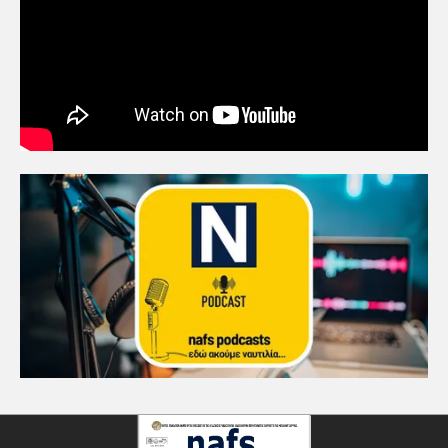
«Η ασφάλεια δεν μπορεί να
αποτελεί αντικείμενο
πολιτικών συμβιβασμών»
5
Πανεπιστήμιο Αιγαίου:
Πρωτοποριακό ναυτιλιακό
strategic debate