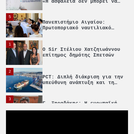
«Η ασφάλεια δεν μπορεί να
αποτελεί αντικείμενο
πολιτικών συμβιβασμών»
5
Πανεπιστήμιο Αιγαίου:
Πρωτοποριακό ναυτιλιακό
strategic debate
1
O Sir Στέλιου Χατζηιωάννου
επίτημος δημότης Σπετσών
2
PCT: Διπλή διάκριση για την
υπεύθυνη ανάπτυξη και τη
βιώσιμη επιχειρηματικότητα
3
Γ. Ξηραδάκης: Η ευρωπαϊκή
στρατηγική αυτονομία περνά
μέσα από τη ναυτιλία
4
Ένωση Πλοιοκτητών Ρυμουλκών: