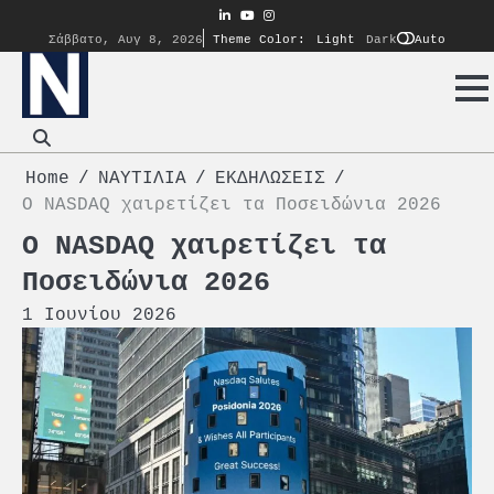
Skip
linkedin
youtube
instagram
to
Auto
Σάββατο, Αυγ 8, 2026
Theme Color:
Light
Dark
content
Home
ΝΑΥΤΙΛΙΑ
ΕΚΔΗΛΩΣΕΙΣ
Ο NASDAQ χαιρετίζει τα Ποσειδώνια 2026
Ο NASDAQ χαιρετίζει τα
Ποσειδώνια 2026
1 Ιουνίου 2026