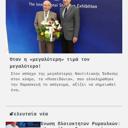
«Η ασφάλεια δεν μπορεί να
αποτελεί αντικείμενο
πολιτικών συμβιβασμών»
5
Πανεπιστήμιο Αιγαίου:
Πρωτοποριακό ναυτιλιακό
strategic debate
1
O Sir Στέλιου Χατζηιωάννου
επίτημος δημότης Σπετσών
Όταν η «μεγαλύτερη» τιμά τον
μεγαλύτερο!
2
Στον απόηχο της μεγαλύτερης Ναυτιλιακής Έκθεσης
PCT: Διπλή διάκριση για την
στον κόσμο, τα «Ποσειδώνια», που ολοκληρώθηκε
υπεύθυνη ανάπτυξη και τη
την Παρασκευή το απόγευμα, αξίζει να σημειωθεί
βιώσιμη επιχειρηματικότητα
ένα…
3
Γ. Ξηραδάκης: Η ευρωπαϊκή
στρατηγική αυτονομία περνά
μέσα από τη ναυτιλία
Τελευταία νέα
4
Ένωση Πλοιοκτητών Ρυμουλκών: