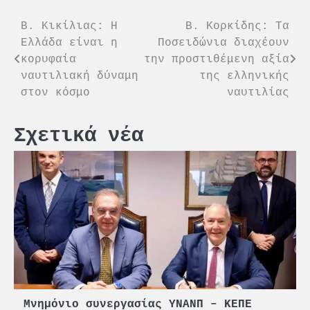
Πλοήγηση
Β. Κικίλιας: Η
Β. Κορκίδης: Τα
Ελλάδα είναι η
Ποσειδώνια διαχέουν
άρθρων
κορυφαία
την προστιθέμενη αξία
ναυτιλιακή δύναμη
της ελληνικής
στον κόσμο
ναυτιλίας
Σχετικά νέα
Μνημόνιο συνεργασίας ΥΝΑΝΠ – ΚΕΠΕ