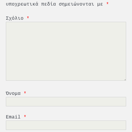
υποχρεωτικά πεδία σημειώνονται με
*
Σχόλιο
*
2
PCT: Διπλή διάκριση για την
υπεύθυνη ανάπτυξη και τη
βιώσιμη επιχειρηματικότητα
3
Γ. Ξηραδάκης: Η ευρωπαϊκή
στρατηγική αυτονομία περνά
μέσα από τη ναυτιλία
4
Ένωση Πλοιοκτητών Ρυμουλκών:
«Η ασφάλεια δεν μπορεί να
Όνομα
*
αποτελεί αντικείμενο
πολιτικών συμβιβασμών»
5
Πανεπιστήμιο Αιγαίου:
Πρωτοποριακό ναυτιλιακό
Email
*
strategic debate