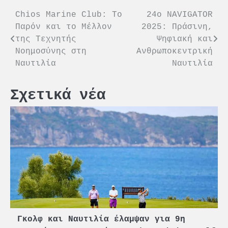
Πλοήγηση
Chios Marine Club: Το
24ο NAVIGATOR
Παρόν και το Μέλλον
2025: Πράσινη,
άρθρων
της Τεχνητής
Ψηφιακή και
Νοημοσύνης στη
Ανθρωποκεντρική
Ναυτιλία
Ναυτιλία
Σχετικά νέα
Γκολφ και Ναυτιλία έλαμψαν για 9η