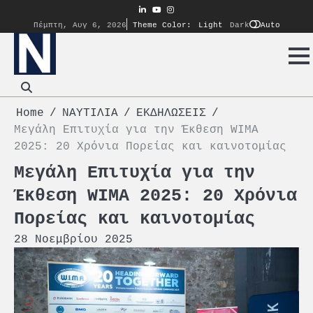
Skip
linkedin
youtube
instagram
to
Auto
Πέμπτη, Αυγ 6, 2026
Theme Color:
Light
Dark
content
Home
ΝΑΥΤΙΛΙΑ
ΕΚΔΗΛΩΣΕΙΣ
Μεγάλη Επιτυχία για την Έκθεση WIMA
2025: 20 Χρόνια Πορείας και καινοτομίας
Μεγάλη Επιτυχία για την
Έκθεση WIMA 2025: 20 Χρόνια
Πορείας και καινοτομίας
28 Νοεμβρίου 2025