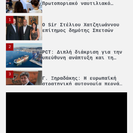
O Sir Στέλιου Χατζηιωάννου
επίτημος δημότης Σπετσών
2
PCT: Διπλή διάκριση για την
υπεύθυνη ανάπτυξη και τη
βιώσιμη επιχειρηματικότητα
3
Γ. Ξηραδάκης: Η ευρωπαϊκή
στρατηγική αυτονομία περνά
μέσα από τη ναυτιλία
4
Ένωση Πλοιοκτητών Ρυμουλκών:
«Η ασφάλεια δεν μπορεί να
αποτελεί αντικείμενο
πολιτικών συμβιβασμών»
5
Πανεπιστήμιο Αιγαίου:
Πρωτοποριακό ναυτιλιακό
strategic debate