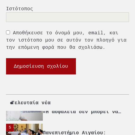
1
O Sir Στέλιου Χατζηιωάννου
Ιστότοπος
επίτημος δημότης Σπετσών
2
Αποθήκευσε το όνομά μου, email, και
PCT: Διπλή διάκριση για την
υπεύθυνη ανάπτυξη και τη
τον ιστότοπο μου σε αυτόν τον πλοηγό για
βιώσιμη επιχειρηματικότητα
την επόμενη φορά που θα σχολιάσω.
3
Γ. Ξηραδάκης: Η ευρωπαϊκή
στρατηγική αυτονομία περνά
μέσα από τη ναυτιλία
4
Ένωση Πλοιοκτητών Ρυμουλκών:
«Η ασφάλεια δεν μπορεί να
αποτελεί αντικείμενο
Τελευταία νέα
πολιτικών συμβιβασμών»
5
Πανεπιστήμιο Αιγαίου:
Πρωτοποριακό ναυτιλιακό
strategic debate
1