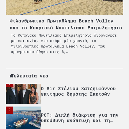
μέσα από τη ναυτιλία
4
Ένωση Πλοιοκτητών Ρυμουλκών:
«Η ασφάλεια δεν μπορεί να
Φιλανθρωπικό Πρωτάθλημα Beach Volley
αποτελεί αντικείμενο
από το Κυπριακό Ναυτιλιακό Επιμελητήριο
πολιτικών συμβιβασμών»
Το Κυπριακό Ναυτιλιακό Επιμελητήριο διοργάνωσε
5
Πανεπιστήμιο Αιγαίου:
με επιτυχία, για ακόμη μία χρονιά, το
Πρωτοποριακό ναυτιλιακό
Φιλανθρωπικό Πρωτάθλημα Beach Volley, που
strategic debate
πραγματοποιήθηκε στις 6,…
1
O Sir Στέλιου Χατζηιωάννου
επίτημος δημότης Σπετσών
Τελευταία νέα
2
PCT: Διπλή διάκριση για την
υπεύθυνη ανάπτυξη και τη
βιώσιμη επιχειρηματικότητα
3
Γ. Ξηραδάκης: Η ευρωπαϊκή
στρατηγική αυτονομία περνά