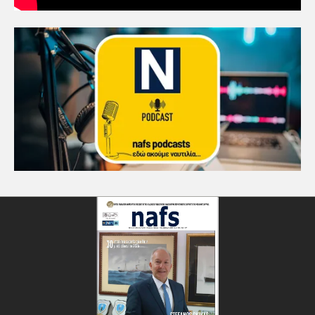
4
Ένωση Πλοιοκτητών Ρυμουλκών:
«Η ασφάλεια δεν μπορεί να
αποτελεί αντικείμενο
πολιτικών συμβιβασμών»
5
Πανεπιστήμιο Αιγαίου:
Πρωτοποριακό ναυτιλιακό
strategic debate