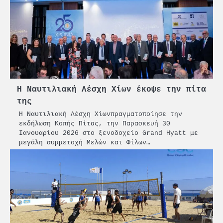
Η Ναυτιλιακή Λέσχη Χίων έκοψε την πίτα
της
Η Ναυτιλιακή Λέσχη Χίωνπραγματοποίησε την
εκδήλωση Κοπής Πίτας, την Παρασκευή 30
Ιανουαρίου 2026 στο ξενοδοχείο Grand Hyatt με
μεγάλη συμμετοχή Μελών και Φίλων…
2
PCT: Διπλή διάκριση για την
υπεύθυνη ανάπτυξη και τη
βιώσιμη επιχειρηματικότητα
3
Γ. Ξηραδάκης: Η ευρωπαϊκή
στρατηγική αυτονομία περνά