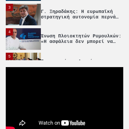
μέσα από τη ναυτιλία
4
Ένωση Πλοιοκτητών Ρυμουλκών:
«Η ασφάλεια δεν μπορεί να
αποτελεί αντικείμενο
πολιτικών συμβιβασμών»
5
Πανεπιστήμιο Αιγαίου:
Πρωτοποριακό ναυτιλιακό
strategic debate
1
O Sir Στέλιου Χατζηιωάννου
επίτημος δημότης Σπετσών
2
PCT: Διπλή διάκριση για την
υπεύθυνη ανάπτυξη και τη
βιώσιμη επιχειρηματικότητα
3
Γ. Ξηραδάκης: Η ευρωπαϊκή
στρατηγική αυτονομία περνά
μέσα από τη ναυτιλία