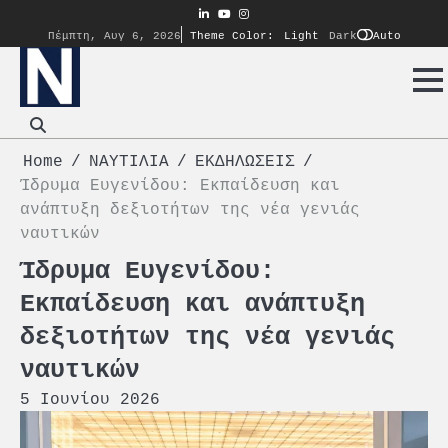
Skip
linkedin
youtube
instagram
to
Auto
Πέμπτη, Αυγ 6, 2026
Theme Color:
Light
Dark
content
Home
ΝΑΥΤΙΛΙΑ
ΕΚΔΗΛΩΣΕΙΣ
Ίδρυμα Ευγενίδου: Εκπαίδευση και
ανάπτυξη δεξιοτήτων της νέα γενιάς
ναυτικών
Ίδρυμα Ευγενίδου:
Εκπαίδευση και ανάπτυξη
δεξιοτήτων της νέα γενιάς
ναυτικών
5 Ιουνίου 2026