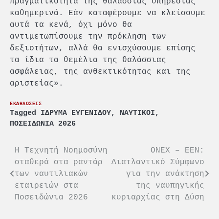
πραγματικότητα της θαλάσσιας υπηρεσίας
καθημερινά. Εάν καταφέρουμε να κλείσουμε
αυτά τα κενά, όχι μόνο θα
αντιμετωπίσουμε την πρόκληση των
δεξιοτήτων, αλλά θα ενισχύσουμε επίσης
τα ίδια τα θεμέλια της θαλάσσιας
ασφάλειας, της ανθεκτικότητας και της
αριστείας».
ΕΚΔΗΛΩΣΕΙΣ
Tagged
ΙΔΡΥΜΑ ΕΥΓΕΝΙΔΟΥ
,
ΝΑΥΤΙΚΟΙ
,
ΠΟΣΕΙΔΩΝΙΑ 2026
Πλοήγηση
Η Τεχνητή Νοημοσύνη
ONEX – ΕΕΝ:
σταθερά στα ραντάρ
Διατλαντικό Σύμφωνο
άρθρων
των ναυτιλιακών
για την ανάκτηση
εταιρειών στα
της ναυπηγικής
Ποσειδώνια 2026
κυριαρχίας στη Δύση