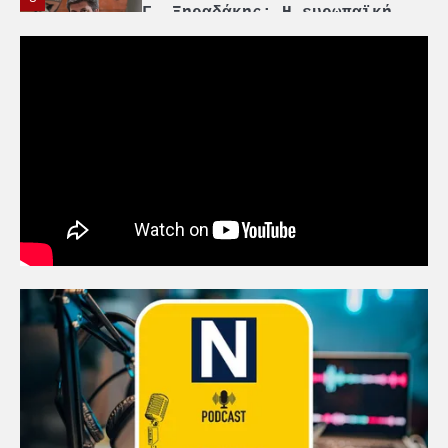
Γ. Ξηραδάκης: Η ευρωπαϊκή
στρατηγική αυτονομία περνά
μέσα από τη ναυτιλία
4
Ένωση Πλοιοκτητών Ρυμουλκών:
«Η ασφάλεια δεν μπορεί να
αποτελεί αντικείμενο
πολιτικών συμβιβασμών»
5
Πανεπιστήμιο Αιγαίου:
Πρωτοποριακό ναυτιλιακό
strategic debate