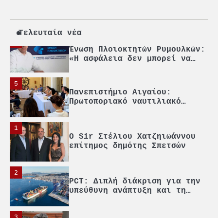
3
Γ. Ξηραδάκης: Η ευρωπαϊκή
στρατηγική αυτονομία περνά
μέσα από τη ναυτιλία
Τελευταία νέα
4
Ένωση Πλοιοκτητών Ρυμουλκών:
«Η ασφάλεια δεν μπορεί να
αποτελεί αντικείμενο
πολιτικών συμβιβασμών»
5
Πανεπιστήμιο Αιγαίου:
Πρωτοποριακό ναυτιλιακό
strategic debate
1
O Sir Στέλιου Χατζηιωάννου
επίτημος δημότης Σπετσών
2
PCT: Διπλή διάκριση για την
υπεύθυνη ανάπτυξη και τη
βιώσιμη επιχειρηματικότητα
3