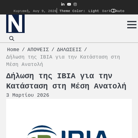
Skip
linkedin
youtube
instagram
to
Auto
Κυριακή, Αυγ 9, 2026
Theme Color:
Light
Dark
content
Home
ΑΠΟΨΕΙΣ
ΔΗΛΩΣΕΙΣ
Δήλωση της IBIA για την Κατάσταση στη
Μέση Ανατολή
Δήλωση της IBIA για την
Κατάσταση στη Μέση Ανατολή
3 Μαρτίου 2026