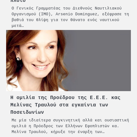
πλοίο
3
Γ. Ξηραδάκης: Η ευρωπαϊκή
Ο Γενικός Γραμματέας του Διεθνούς Ναυτιλιακού
στρατηγική αυτονομία περνά
Οργανισμού (IMO), Arsenio Dominguez, εξέφρασε τη
μέσα από τη ναυτιλία
βαθιά του θλίψη για τον θάνατο ενός ναυτικού
μετά…
4
Ένωση Πλοιοκτητών Ρυμουλκών:
«Η ασφάλεια δεν μπορεί να
αποτελεί αντικείμενο
πολιτικών συμβιβασμών»
5
Πανεπιστήμιο Αιγαίου:
Πρωτοποριακό ναυτιλιακό
strategic debate
1
O Sir Στέλιου Χατζηιωάννου
επίτημος δημότης Σπετσών
Η ομιλία της Προέδρου της Ε.Ε.Ε. κας
Μελίνας Τραυλού στα εγκαίνια των
2
Ποσειδωνίων
PCT: Διπλή διάκριση για την
Με μία ιδιαίτερα συγκινητική αλλά και ουσιαστική
υπεύθυνη ανάπτυξη και τη
ομιλιά η Πρόεδρος των Ελλήνων Εφοπλιστών κα.
βιώσιμη επιχειρηματικότητα
Μελίνα Τραυλού, κήρυξε την έναρξη των…