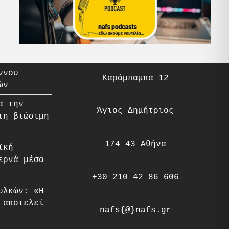
ννου
Καράμπαμπα 12
ών
α την
Άγιος Δημήτριος
τη βιώσιμη
174 43 Αθήνα
ϊκή
ερνά μέσα
+30 210 42 86 606
υλκών: «Η
 αποτελεί
nafs{@}nafs.gr