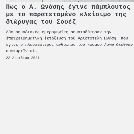
Πως ο Α. Ωνάσης έγινε πάμπλουτος
με το παρατεταμένο κλείσιμο της
διώρυγας του Σουέζ
Δύο σημαδιακές ἡμερομηνίες σηματοδότησαν τήν
ἐπειχειρηματική ἐκτόξευση τοῦ Ἀριστοτέλη Ὠνάση, πού
ἒγινε ὁ πλουσιώτερος ἂνθρωπος τοῦ κόσμου λόγω διεθνῶν
συγκυριῶν οἱ…
22 Απριλίου 2021