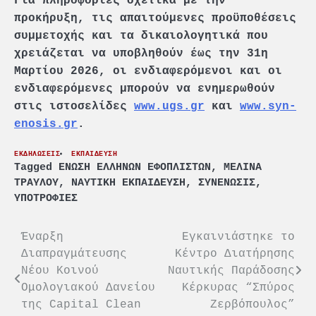
Για πληροφορίες σχετικά με την
προκήρυξη, τις απαιτούμενες προϋποθέσεις
συμμετοχής και τα δικαιολογητικά που
χρειάζεται να υποβληθούν έως την 31η
Μαρτίου 2026, οι ενδιαφερόμενοι και οι
ενδιαφερόμενες μπορούν να ενημερωθούν
στις ιστοσελίδες
www.ugs.gr
και
www.syn-
enosis.gr
.
ΕΚΔΗΛΩΣΕΙΣ
ΕΚΠΑΙΔΕΥΣΗ
Tagged
ΕΝΩΣΗ ΕΛΛΗΝΩΝ ΕΦΟΠΛΙΣΤΩΝ
,
ΜΕΛΙΝΑ
ΤΡΑΥΛΟΥ
,
ΝΑΥΤΙΚΗ ΕΚΠΑΙΔΕΥΣΗ
,
ΣΥΝΕΝΩΣΙΣ
,
ΥΠΟΤΡΟΦΙΕΣ
Πλοήγηση
Έναρξη
Εγκαινιάστηκε το
Διαπραγμάτευσης
Κέντρο Διατήρησης
άρθρων
Νέου Κοινού
Ναυτικής Παράδοσης
Ομολογιακού Δανείου
Κέρκυρας “Σπύρος
της Capital Clean
Ζερβόπουλος”