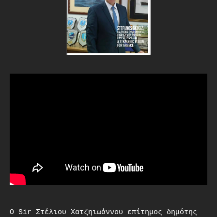
O Sir Στέλιου Χατζηιωάννου επίτημος δημότης