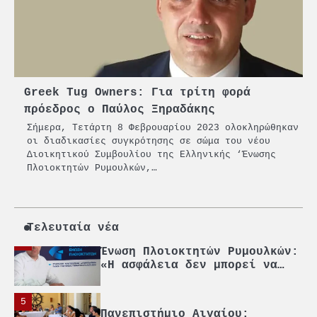
Πρωτοποριακό ναυτιλιακό
strategic debate
1
O Sir Στέλιου Χατζηιωάννου
επίτημος δημότης Σπετσών
Greek Tug Owners: Για τρίτη φορά
2
πρόεδρος ο Παύλος Ξηραδάκης
PCT: Διπλή διάκριση για την
Σήμερα, Τετάρτη 8 Φεβρουαρίου 2023 ολοκληρώθηκαν
υπεύθυνη ανάπτυξη και τη
οι διαδικασίες συγκρότησης σε σώμα του νέου
βιώσιμη επιχειρηματικότητα
Διοικητικού Συμβουλίου της Ελληνικής ‘Ένωσης
Πλοιοκτητών Ρυμουλκών,…
3
Γ. Ξηραδάκης: Η ευρωπαϊκή
στρατηγική αυτονομία περνά
μέσα από τη ναυτιλία
Τελευταία νέα
4
Ένωση Πλοιοκτητών Ρυμουλκών:
«Η ασφάλεια δεν μπορεί να
αποτελεί αντικείμενο
πολιτικών συμβιβασμών»
5
Πανεπιστήμιο Αιγαίου: