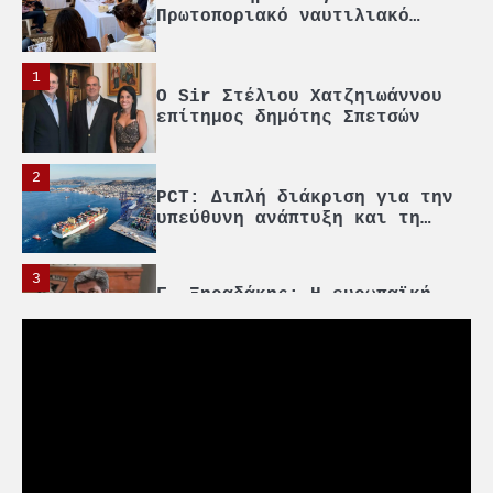
Πρωτοποριακό ναυτιλιακό
strategic debate
1
O Sir Στέλιου Χατζηιωάννου
επίτημος δημότης Σπετσών
2
PCT: Διπλή διάκριση για την
υπεύθυνη ανάπτυξη και τη
βιώσιμη επιχειρηματικότητα
3
Γ. Ξηραδάκης: Η ευρωπαϊκή
στρατηγική αυτονομία περνά
μέσα από τη ναυτιλία
4
Ένωση Πλοιοκτητών Ρυμουλκών:
«Η ασφάλεια δεν μπορεί να
αποτελεί αντικείμενο
πολιτικών συμβιβασμών»
5
Πανεπιστήμιο Αιγαίου: