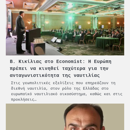
2
PCT: Διπλή διάκριση για την
υπεύθυνη ανάπτυξη και τη
βιώσιμη επιχειρηματικότητα
Β. Κικίλιας στο Economist: Η Ευρώπη
πρέπει να κινηθεί ταχύτερα για την
3
ανταγωνιστικότητα της ναυτιλίας
Γ. Ξηραδάκης: Η ευρωπαϊκή
στρατηγική αυτονομία περνά
Στις γεωπολιτικές εξελίξεις που επηρεάζουν τη
μέσα από τη ναυτιλία
διεθνή ναυτιλία, στον ρόλο της Ελλάδας στο
ευρωπαϊκό ναυτιλιακό οικοσύστημα, καθώς και στις
4
προκλήσεις…
Ένωση Πλοιοκτητών Ρυμουλκών:
«Η ασφάλεια δεν μπορεί να
αποτελεί αντικείμενο
πολιτικών συμβιβασμών»
5
Πανεπιστήμιο Αιγαίου: