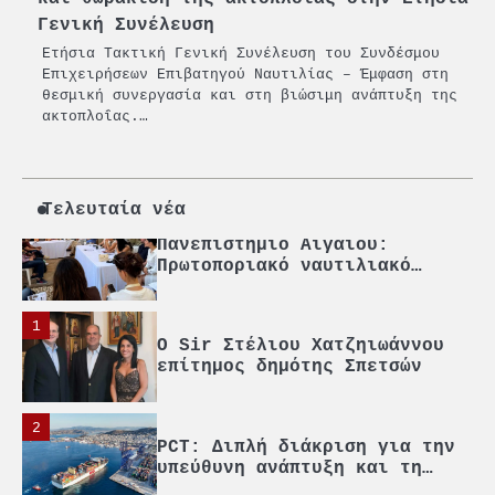
Γενική Συνέλευση
3
Γ. Ξηραδάκης: Η ευρωπαϊκή
Ετήσια Τακτική Γενική Συνέλευση του Συνδέσμου
στρατηγική αυτονομία περνά
Επιχειρήσεων Επιβατηγού Ναυτιλίας – Έμφαση στη
μέσα από τη ναυτιλία
θεσμική συνεργασία και στη βιώσιμη ανάπτυξη της
ακτοπλοΐας.…
4
Ένωση Πλοιοκτητών Ρυμουλκών:
«Η ασφάλεια δεν μπορεί να
αποτελεί αντικείμενο
πολιτικών συμβιβασμών»
Τελευταία νέα
5
Πανεπιστήμιο Αιγαίου:
Πρωτοποριακό ναυτιλιακό
strategic debate
1
O Sir Στέλιου Χατζηιωάννου
επίτημος δημότης Σπετσών
2
PCT: Διπλή διάκριση για την
υπεύθυνη ανάπτυξη και τη
βιώσιμη επιχειρηματικότητα