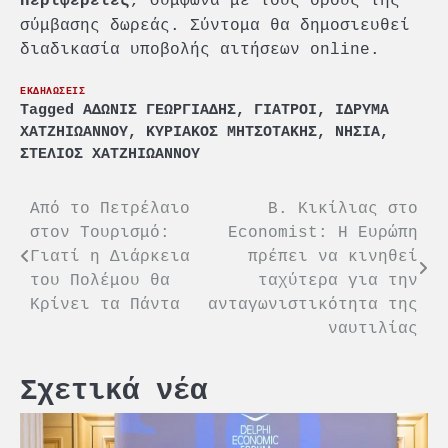
, σύμφωνα με τους όρους της
Περιφέρειες
σύμβασης δωρεάς. Σύντομα θα δημοσιευθεί
διαδικασία υποβολής αιτήσεων online.
ΕΚΔΗΛΩΣΕΙΣ
Tagged
ΑΔΩΝΙΣ ΓΕΩΡΓΙΑΔΗΣ
,
ΓΙΑΤΡΟΙ
,
ΙΔΡΥΜΑ
ΧΑΤΖΗΙΩΑΝΝΟΥ
,
ΚΥΡΙΑΚΟΣ ΜΗΤΣΟΤΑΚΗΣ
,
ΝΗΣΙΑ
,
ΣΤΕΛΙΟΣ ΧΑΤΖΗΙΩΑΝΝΟΥ
Πλοήγηση
Από το Πετρέλαιο
Β. Κικίλιας στο
στον Τουρισμό:
Economist: Η Ευρώπη
άρθρων
Γιατί η Διάρκεια
πρέπει να κινηθεί
του Πολέμου θα
ταχύτερα για την
Κρίνει τα Πάντα
ανταγωνιστικότητα της
ναυτιλίας
Σχετικά νέα