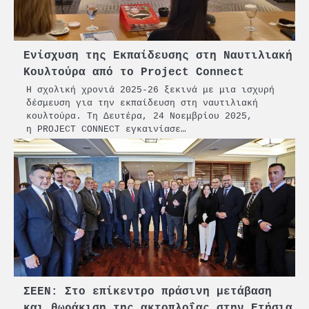
βιώσιμη επιχειρηματικότητα
3
Γ. Ξηραδάκης: Η ευρωπαϊκή
στρατηγική αυτονομία περνά
Ενίσχυση της Εκπαίδευσης στη Ναυτιλιακή
μέσα από τη ναυτιλία
Κουλτούρα από το Project Connect
4
Η σχολική χρονιά 2025-26 ξεκινά με μια ισχυρή
Ένωση Πλοιοκτητών Ρυμουλκών:
δέσμευση για την εκπαίδευση στη ναυτιλιακή
«Η ασφάλεια δεν μπορεί να
κουλτούρα. Τη Δευτέρα, 24 Νοεμβρίου 2025,
αποτελεί αντικείμενο
η PROJECT CONNECT εγκαινίασε…
πολιτικών συμβιβασμών»
5
Πανεπιστήμιο Αιγαίου:
Πρωτοποριακό ναυτιλιακό
strategic debate
1
O Sir Στέλιου Χατζηιωάννου
επίτημος δημότης Σπετσών
2
PCT: Διπλή διάκριση για την
ΣΕΕΝ: Στο επίκεντρο πράσινη μετάβαση
υπεύθυνη ανάπτυξη και τη
βιώσιμη επιχειρηματικότητα
και θωράκιση της ακτοπλοΐας στην Ετήσια