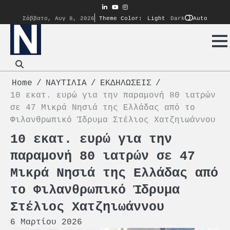
Skip
linkedin
youtube
instagram
to
Auto
Σάββατο, Αυγ 8, 2026
Theme Color:
Light
Dark
content
Home
ΝΑΥΤΙΛΙΑ
ΕΚΔΗΛΩΣΕΙΣ
10 εκατ. ευρώ για την παραμονή 80 ιατρών
σε 47 Μικρά Νησιά της Ελλάδας από το
Φιλανθρωπικό Ίδρυμα Στέλιος Χατζηιωάννου
10 εκατ. ευρώ για την
παραμονή 80 ιατρών σε 47
Μικρά Νησιά της Ελλάδας από
το Φιλανθρωπικό Ίδρυμα
Στέλιος Χατζηιωάννου
6 Μαρτίου 2026