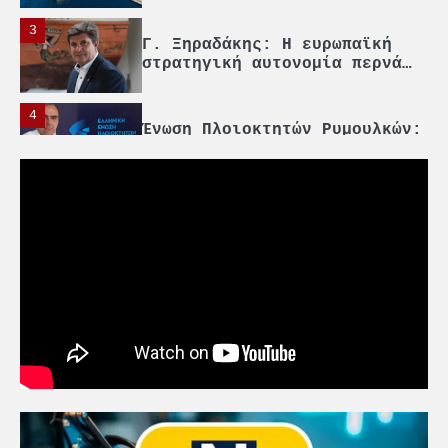
3
Γ. Ξηραδάκης: Η ευρωπαϊκή
στρατηγική αυτονομία περνά
μέσα από τη ναυτιλία
4
Ένωση Πλοιοκτητών Ρυμουλκών:
«Η ασφάλεια δεν μπορεί να
αποτελεί αντικείμενο
πολιτικών συμβιβασμών»
5
Πανεπιστήμιο Αιγαίου:
Πρωτοποριακό ναυτιλιακό
strategic debate