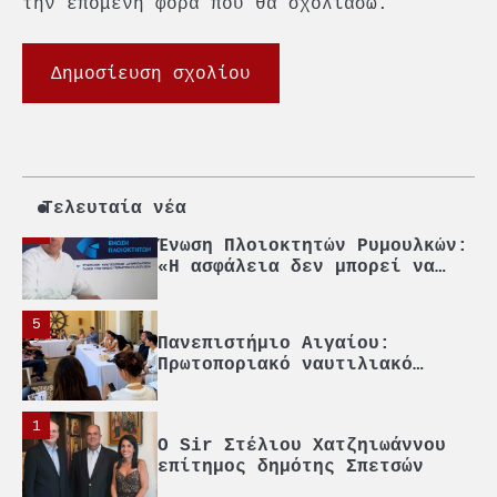
την επόμενη φορά που θα σχολιάσω.
2
PCT: Διπλή διάκριση για την
υπεύθυνη ανάπτυξη και τη
βιώσιμη επιχειρηματικότητα
3
Γ. Ξηραδάκης: Η ευρωπαϊκή
στρατηγική αυτονομία περνά
μέσα από τη ναυτιλία
4
Τελευταία νέα
Ένωση Πλοιοκτητών Ρυμουλκών:
«Η ασφάλεια δεν μπορεί να
αποτελεί αντικείμενο
πολιτικών συμβιβασμών»
5
Πανεπιστήμιο Αιγαίου:
Πρωτοποριακό ναυτιλιακό
strategic debate
1
O Sir Στέλιου Χατζηιωάννου
επίτημος δημότης Σπετσών