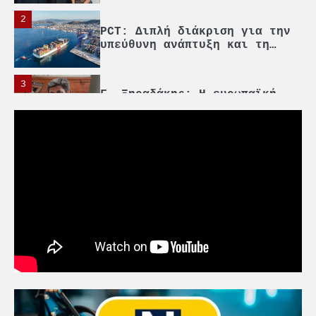
2
PCT: Διπλή διάκριση για την
υπεύθυνη ανάπτυξη και τη
βιώσιμη επιχειρηματικότητα
3
Γ. Ξηραδάκης: Η ευρωπαϊκή
στρατηγική αυτονομία περνά
μέσα από τη ναυτιλία
4
Ένωση Πλοιοκτητών Ρυμουλκών:
«Η ασφάλεια δεν μπορεί να
αποτελεί αντικείμενο
πολιτικών συμβιβασμών»
5
Πανεπιστήμιο Αιγαίου:
Πρωτοποριακό ναυτιλιακό
strategic debate