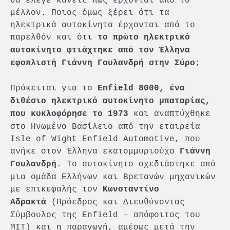
θα έλεγε κανείς πως έρχονται από το
μέλλον. Ποιος όμως ξέρει ότι τα
ηλεκτρικά αυτοκίνητα έρχονται από το
παρελθόν και ότι
το πρώτο ηλεκτρικό
αυτοκίνητο φτιάχτηκε από τον Έλληνα
;
εφοπλιστή Γιάννη Γουλανδρή στην Σύρο
Πρόκειται για το
Enfield 8000, ένα
διθέσιο ηλεκτρικό αυτοκίνητο μπαταρίας,
και αναπτύχθηκε
που κυκλοφόρησε το 1973
στο Ηνωμένο Βασίλειο από την εταιρεία
Isle of Wight Enfield Automotive, που
ανήκε στον Έλληνα εκατομμυριούχο
Γιάννη
. Το αυτοκίνητο σχεδιάστηκε από
Γουλανδρή
μια ομάδα Ελλήνων και Βρετανών μηχανικών
με επικεφαλής τον
Κωνσταντίνο
(Πρόεδρος και Διευθύνοντας
Αδρακτά
Σύμβουλος της Enfield – απόφοιτος του
ΜΙΤ) και η παραγωγή, αμέσως μετά την