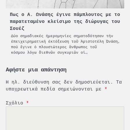
Πως ο Α. Ωνάσης έγινε πάμπλουτος με το
παρατεταμένο κλείσιμο της διώρυγας του
Σουέζ
Δύο σημαδιακές ἡμερομηνίες σηματοδότησαν τήν
ἐπειχειρηματική ἐκτόξευση τοῦ Ἀριστοτέλη Ὠνάση,
πού ἒγινε ὁ πλουσιώτερος ἂνθρωπος τοῦ
κόσμου λόγω διεθνῶν συγκυριῶν οἱ…
Αφήστε μια απάντηση
Η ηλ. διεύθυνση σας δεν δημοσιεύεται.
Τα
υποχρεωτικά πεδία σημειώνονται με
*
Σχόλιο
*