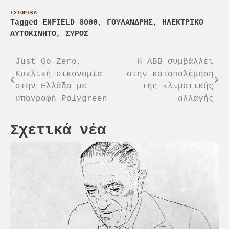
ΙΣΤΟΡΙΚΑ
Tagged
ENFIELD 8000
,
ΓΟΥΛΑΝΔΡΗΣ
,
ΗΛΕΚΤΡΙΚΟ
ΑΥΤΟΚΙΝΗΤΟ
,
ΣΥΡΟΣ
Πλοήγηση
Just Go Zero,
Η ΑΒΒ συμβάλλει
Kυκλική οικονομία
στην καταπολέμηση
άρθρων
στην Ελλάδα με
της κλιματικής
υπογραφή Polygreen
αλλαγής
Σχετικά νέα