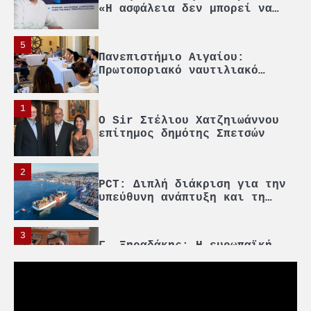
αποτελεί αντικείμενο
πολιτικών συμβιβασμών»
5
Πανεπιστήμιο Αιγαίου:
Πρωτοποριακό ναυτιλιακό
strategic debate
1
O Sir Στέλιου Χατζηιωάννου
επίτημος δημότης Σπετσών
2
PCT: Διπλή διάκριση για την
υπεύθυνη ανάπτυξη και τη
βιώσιμη επιχειρηματικότητα
3
Γ. Ξηραδάκης: Η ευρωπαϊκή
στρατηγική αυτονομία περνά
μέσα από τη ναυτιλία
4
Ένωση Πλοιοκτητών Ρυμουλκών:
«Η ασφάλεια δεν μπορεί να