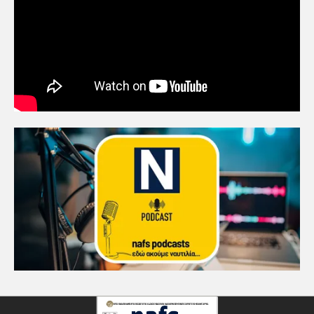
αποτελεί αντικείμενο
πολιτικών συμβιβασμών»
5
Πανεπιστήμιο Αιγαίου:
Πρωτοποριακό ναυτιλιακό
strategic debate