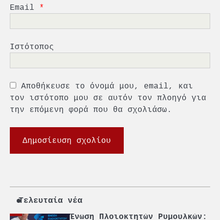
«Η ασφάλεια δεν μπορεί να
Email
*
αποτελεί αντικείμενο
πολιτικών συμβιβασμών»
5
Πανεπιστήμιο Αιγαίου:
Πρωτοποριακό ναυτιλιακό
Ιστότοπος
strategic debate
1
O Sir Στέλιου Χατζηιωάννου
Αποθήκευσε το όνομά μου, email, και
επίτημος δημότης Σπετσών
τον ιστότοπο μου σε αυτόν τον πλοηγό για
την επόμενη φορά που θα σχολιάσω.
2
PCT: Διπλή διάκριση για την
υπεύθυνη ανάπτυξη και τη
βιώσιμη επιχειρηματικότητα
3
Γ. Ξηραδάκης: Η ευρωπαϊκή
στρατηγική αυτονομία περνά
μέσα από τη ναυτιλία
Τελευταία νέα
4
Ένωση Πλοιοκτητών Ρυμουλκών:
«Η ασφάλεια δεν μπορεί να