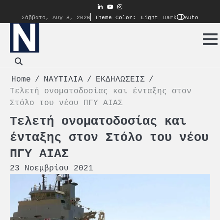
Skip
linkedin
youtube
instagram
to
Auto
Σάββατο, Αυγ 8, 2026
Theme Color:
Light
Dark
content
Home
ΝΑΥΤΙΛΙΑ
ΕΚΔΗΛΩΣΕΙΣ
Τελετή ονοματοδοσίας και ένταξης στον
Στόλο του νέου ΠΓΥ ΑΙΑΣ
Τελετή ονοματοδοσίας και
ένταξης στον Στόλο του νέου
ΠΓΥ ΑΙΑΣ
23 Νοεμβρίου 2021