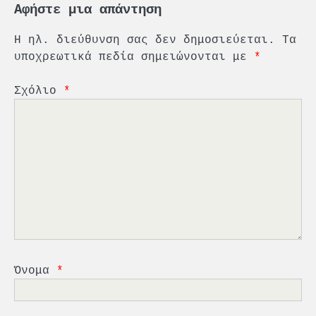
Αφήστε μια απάντηση
Η ηλ. διεύθυνση σας δεν δημοσιεύεται.
Τα
υποχρεωτικά πεδία σημειώνονται με
*
Σχόλιο
*
2
PCT: Διπλή διάκριση για την
υπεύθυνη ανάπτυξη και τη
βιώσιμη επιχειρηματικότητα
3
Γ. Ξηραδάκης: Η ευρωπαϊκή
στρατηγική αυτονομία περνά
Όνομα
*
μέσα από τη ναυτιλία
4
Ένωση Πλοιοκτητών Ρυμουλκών: