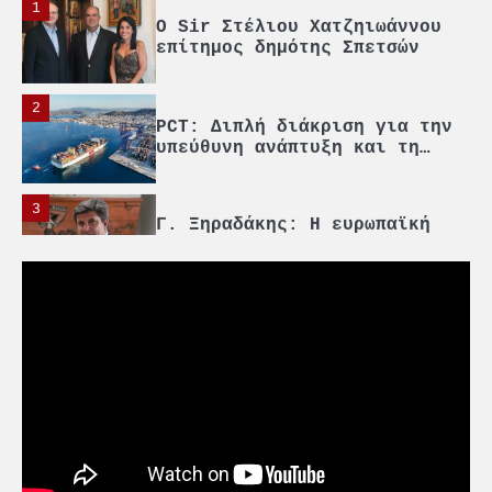
2
PCT: Διπλή διάκριση για την
υπεύθυνη ανάπτυξη και τη
βιώσιμη επιχειρηματικότητα
3
Γ. Ξηραδάκης: Η ευρωπαϊκή
στρατηγική αυτονομία περνά
μέσα από τη ναυτιλία
4
Ένωση Πλοιοκτητών Ρυμουλκών:
«Η ασφάλεια δεν μπορεί να
αποτελεί αντικείμενο
πολιτικών συμβιβασμών»
5
Πανεπιστήμιο Αιγαίου:
Πρωτοποριακό ναυτιλιακό
strategic debate