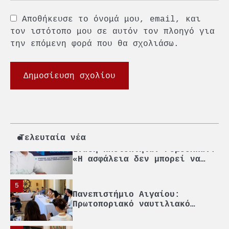
2
Αποθήκευσε το όνομά μου, email, και
PCT: Διπλή διάκριση για την
τον ιστότοπο μου σε αυτόν τον πλοηγό για
υπεύθυνη ανάπτυξη και τη
βιώσιμη επιχειρηματικότητα
την επόμενη φορά που θα σχολιάσω.
3
Γ. Ξηραδάκης: Η ευρωπαϊκή
στρατηγική αυτονομία περνά
μέσα από τη ναυτιλία
4
Ένωση Πλοιοκτητών Ρυμουλκών:
«Η ασφάλεια δεν μπορεί να
αποτελεί αντικείμενο
Τελευταία νέα
πολιτικών συμβιβασμών»
5
Πανεπιστήμιο Αιγαίου:
Πρωτοποριακό ναυτιλιακό
strategic debate
1
O Sir Στέλιου Χατζηιωάννου
επίτημος δημότης Σπετσών