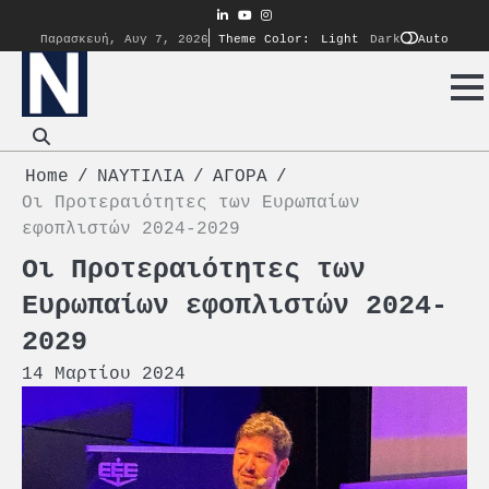
Skip
linkedin
youtube
instagram
to
Auto
Παρασκευή, Αυγ 7, 2026
Theme Color:
Light
Dark
content
Home
ΝΑΥΤΙΛΙΑ
ΑΓΟΡΑ
Οι Προτεραιότητες των Ευρωπαίων
εφοπλιστών 2024-2029
Οι Προτεραιότητες των
Ευρωπαίων εφοπλιστών 2024-
2029
14 Μαρτίου 2024