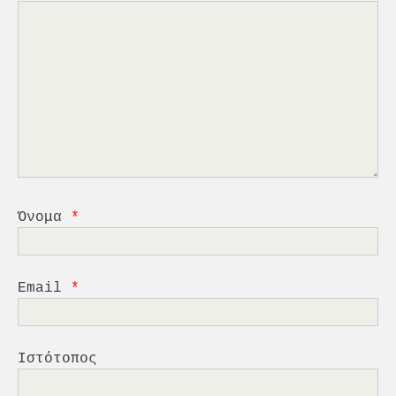
2
PCT: Διπλή διάκριση για την
υπεύθυνη ανάπτυξη και τη
βιώσιμη επιχειρηματικότητα
3
Γ. Ξηραδάκης: Η ευρωπαϊκή
στρατηγική αυτονομία περνά
μέσα από τη ναυτιλία
4
Ένωση Πλοιοκτητών Ρυμουλκών:
«Η ασφάλεια δεν μπορεί να
Όνομα
*
αποτελεί αντικείμενο
πολιτικών συμβιβασμών»
5
Πανεπιστήμιο Αιγαίου:
Email
*
Πρωτοποριακό ναυτιλιακό
strategic debate
1
O Sir Στέλιου Χατζηιωάννου
Ιστότοπος
επίτημος δημότης Σπετσών