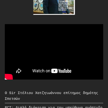
O Sir Στέλιου Χατζηιωάννου επίτημος δημότης
Σπετσών
PCT: Διπλή διάκριση για την υπεύθυνη ανάπτυξη