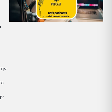
ο
την
τε
ην