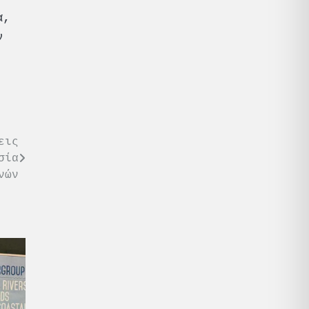
α,
ν
εις
σία
νών