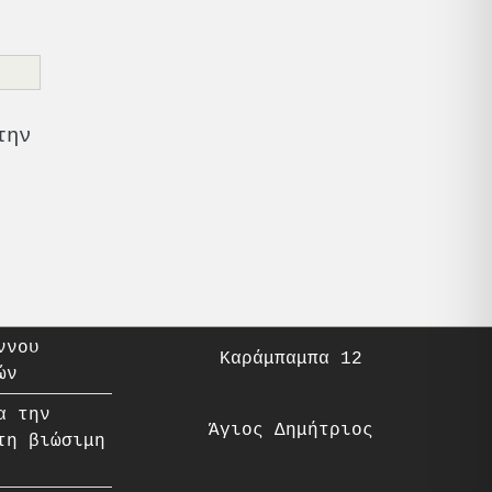
την
ννου
Καράμπαμπα 12
ών
α την
Άγιος Δημήτριος
τη βιώσιμη