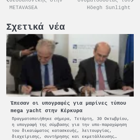
Θεσσαλονίκης στην
ονοματοδοσίας του
άρθρων
METAVASEA
Höegh Sunlight
Σχετικά νέα
Έπεσαν οι υπογραφές για μαρίνες τύπου
mega yacht στην Κέρκυρα
Πραγματοποιήθηκε σήμερα, Τετάρτη, 30 Οκτωβρίου,
η υπογραφή της σύμβασης για την υπο-παραχώρηση
του δικαιώματος κατασκευής, λειτουργίας,
διαχείρισης, συντήρησης και εκμετάλλευσης…