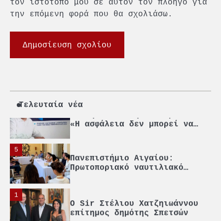
υπεύθυνη ανάπτυξη και τη
τον ιστότοπο μου σε αυτόν τον πλοηγό για
βιώσιμη επιχειρηματικότητα
την επόμενη φορά που θα σχολιάσω.
3
Γ. Ξηραδάκης: Η ευρωπαϊκή
στρατηγική αυτονομία περνά
μέσα από τη ναυτιλία
4
Ένωση Πλοιοκτητών Ρυμουλκών:
«Η ασφάλεια δεν μπορεί να
αποτελεί αντικείμενο
Τελευταία νέα
πολιτικών συμβιβασμών»
5
Πανεπιστήμιο Αιγαίου:
Πρωτοποριακό ναυτιλιακό
strategic debate
1
O Sir Στέλιου Χατζηιωάννου
επίτημος δημότης Σπετσών
2
PCT: Διπλή διάκριση για την