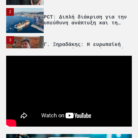
υπεύθυνη ανάπτυξη και τη
βιώσιμη επιχειρηματικότητα
3
Γ. Ξηραδάκης: Η ευρωπαϊκή
στρατηγική αυτονομία περνά
μέσα από τη ναυτιλία
4
Ένωση Πλοιοκτητών Ρυμουλκών:
«Η ασφάλεια δεν μπορεί να
αποτελεί αντικείμενο
πολιτικών συμβιβασμών»
5
Πανεπιστήμιο Αιγαίου:
Πρωτοποριακό ναυτιλιακό
strategic debate