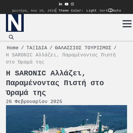
Skip
linkedin
youtube
instagram
to
Auto
Δευτέρα, Αυγ 10, 2026
Theme Color:
Light
Dark
content
Home
ΤΑΞΙΔΙΑ
ΘΑΛΑΣΣΙΟΣ ΤΟΥΡΙΣΜΟΣ
Η SARONIC Αλλάζει, Παραμένοντας Πιστή
στο Όραμά της
Η SARONIC Αλλάζει,
Παραμένοντας Πιστή στο
Όραμά της
26 Φεβρουαρίου 2025