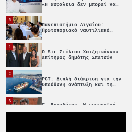
«Η ασφάλεια δεν μπορεί να
αποτελεί αντικείμενο
πολιτικών συμβιβασμών»
5
Πανεπιστήμιο Αιγαίου:
Πρωτοποριακό ναυτιλιακό
strategic debate
1
O Sir Στέλιου Χατζηιωάννου
επίτημος δημότης Σπετσών
2
PCT: Διπλή διάκριση για την
υπεύθυνη ανάπτυξη και τη
βιώσιμη επιχειρηματικότητα
3
Γ. Ξηραδάκης: Η ευρωπαϊκή
στρατηγική αυτονομία περνά
μέσα από τη ναυτιλία
4
Ένωση Πλοιοκτητών Ρυμουλκών: