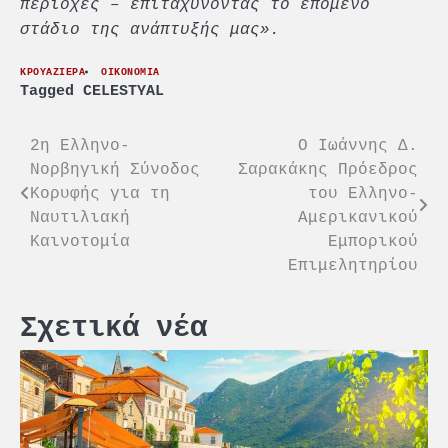
περιοχές – επιταχύνοντας το επόμενο
στάδιο της ανάπτυξής μας».
ΚΡΟΥΑΖΙΕΡΑ
ΟΙΚΟΝΟΜΙΑ
Tagged
CELESTYAL
Πλοήγηση
2η Ελληνο-
Ο Ιωάννης Δ.
Νορβηγική Σύνοδος
Σαρακάκης Πρόεδρος
άρθρων
Κορυφής για τη
του Ελληνο-
Ναυτιλιακή
Αμερικανικού
Καινοτομία
Εμπορικού
Επιμελητηρίου
Σχετικά νέα