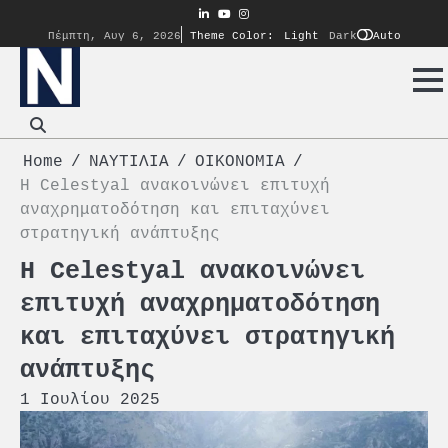
Skip
linkedin
youtube
instagram
to
Auto
Πέμπτη, Αυγ 6, 2026
Theme Color:
Light
Dark
content
Home
ΝΑΥΤΙΛΙΑ
ΟΙΚΟΝΟΜΙΑ
Η Celestyal ανακοινώνει επιτυχή
αναχρηματοδότηση και επιταχύνει
στρατηγική ανάπτυξης
Η Celestyal ανακοινώνει
επιτυχή αναχρηματοδότηση
και επιταχύνει στρατηγική
ανάπτυξης
1 Ιουλίου 2025