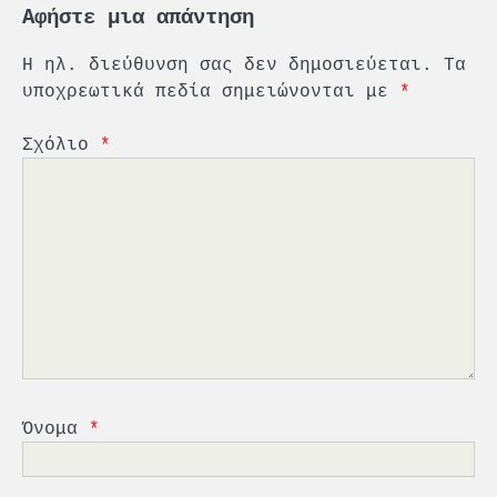
Αφήστε μια απάντηση
Η ηλ. διεύθυνση σας δεν δημοσιεύεται.
Τα
υποχρεωτικά πεδία σημειώνονται με
*
Σχόλιο
*
2
PCT: Διπλή διάκριση για την
υπεύθυνη ανάπτυξη και τη
βιώσιμη επιχειρηματικότητα
3
Γ. Ξηραδάκης: Η ευρωπαϊκή
στρατηγική αυτονομία περνά
Όνομα
*
μέσα από τη ναυτιλία
4
Ένωση Πλοιοκτητών Ρυμουλκών: