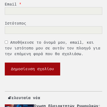
«Η ασφάλεια δεν μπορεί να
Email
*
αποτελεί αντικείμενο
πολιτικών συμβιβασμών»
5
Πανεπιστήμιο Αιγαίου:
Πρωτοποριακό ναυτιλιακό
Ιστότοπος
strategic debate
1
O Sir Στέλιου Χατζηιωάννου
Αποθήκευσε το όνομά μου, email, και
επίτημος δημότης Σπετσών
τον ιστότοπο μου σε αυτόν τον πλοηγό για
την επόμενη φορά που θα σχολιάσω.
2
PCT: Διπλή διάκριση για την
υπεύθυνη ανάπτυξη και τη
βιώσιμη επιχειρηματικότητα
3
Γ. Ξηραδάκης: Η ευρωπαϊκή
στρατηγική αυτονομία περνά
μέσα από τη ναυτιλία
Τελευταία νέα
4
Ένωση Πλοιοκτητών Ρυμουλκών: