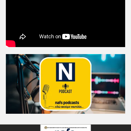
«Η ασφάλεια δεν μπορεί να
αποτελεί αντικείμενο
πολιτικών συμβιβασμών»
5
Πανεπιστήμιο Αιγαίου:
Πρωτοποριακό ναυτιλιακό
strategic debate